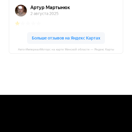
Авто-ИмпериалМоторс на карте Минской области — Яндекс Карты