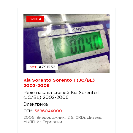
акция
арт.
A791932
Kia Sorento Sorento I (JC/BL)
2002-2006
Реле накала свечей Kia Sorento I
(JC/BL) 2002-2006
Электрика
OEM:
368604X000
2005; Внедорожник.; 2,5; CRDi; Дизель;
МКПП; Из Германии.