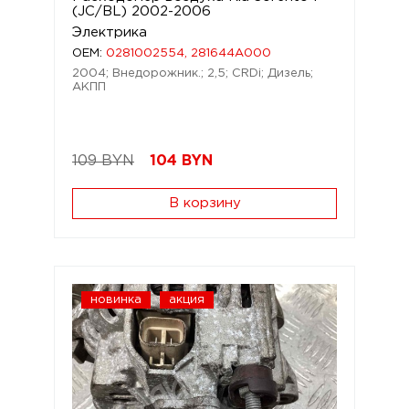
(JC/BL) 2002-2006
Электрика
OEM:
0281002554, 281644A000
2004; Внедорожник.; 2,5; CRDi; Дизель;
АКПП
109 BYN
104
BYN
В корзину
новинка
акция