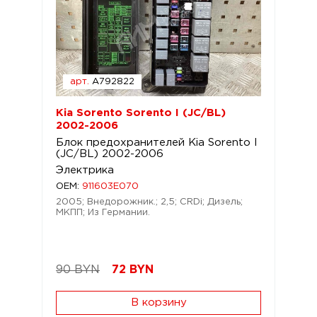
арт.
A792822
Kia Sorento Sorento I (JC/BL)
2002-2006
Блок предохранителей Kia Sorento I
(JC/BL) 2002-2006
Электрика
OEM:
911603E070
2005; Внедорожник.; 2,5; CRDi; Дизель;
МКПП; Из Германии.
90 BYN
72
BYN
В корзину