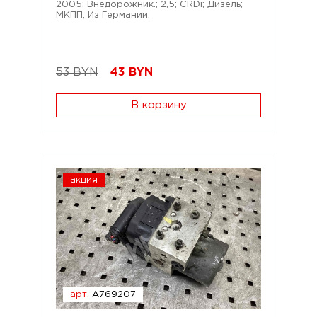
2005; Внедорожник.; 2,5; CRDi; Дизель;
МКПП; Из Германии.
53 BYN
43
BYN
В корзину
акция
арт.
A769207