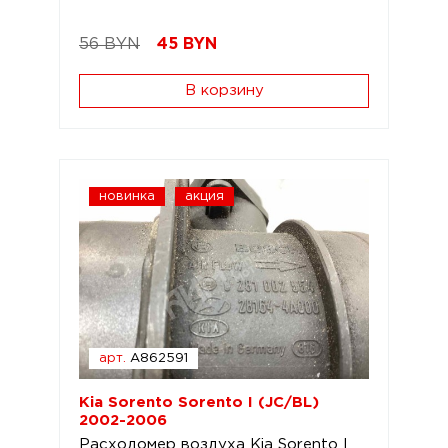
56 BYN
45
BYN
В корзину
новинка
акция
арт.
A862591
Kia Sorento Sorento I (JC/BL)
2002-2006
Расходомер воздуха Kia Sorento I