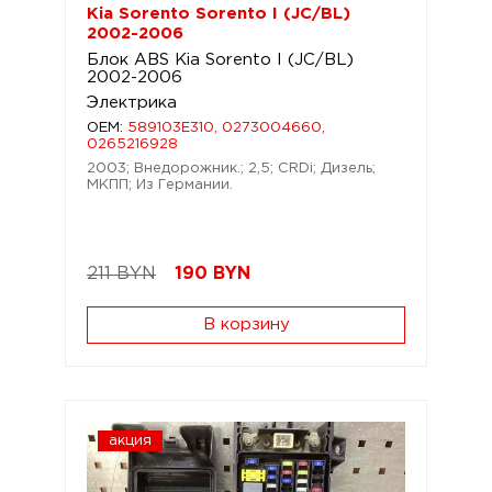
Kia Sorento Sorento I (JC/BL)
2002-2006
Блок ABS Kia Sorento I (JC/BL)
2002-2006
Электрика
OEM:
589103E310, 0273004660,
0265216928
2003; Внедорожник.; 2,5; CRDi; Дизель;
МКПП; Из Германии.
211 BYN
190
BYN
В корзину
акция