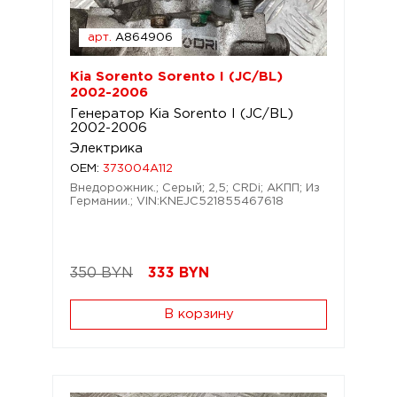
арт.
A864906
Kia Sorento Sorento I (JC/BL)
2002-2006
Генератор Kia Sorento I (JC/BL)
2002-2006
Электрика
OEM:
373004A112
Внедорожник.; Серый; 2,5; CRDi; АКПП; Из
Германии.; VIN:KNEJC521855467618
350 BYN
333
BYN
В корзину