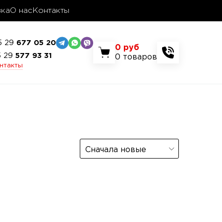
вка
О нас
Контакты
5 29
677 05 20
0
руб
5 29
577 93 31
0
товаров
онтакты
Сначала новые