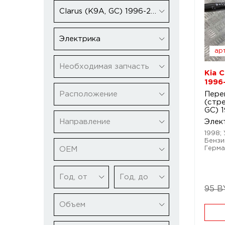
Clarus (K9A, GC) 1996-2001
Электрика
арт
Необходимая запчасть
Kia C
1996
Расположение
Пере
(стре
GC) 
Направление
Элек
1998; 
Бензи
Герма
ОЕМ
Год, от
Год, до
95 B
Объем