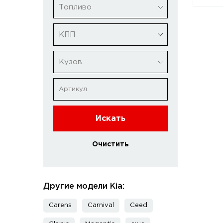
Топливо
КПП
Кузов
Искать
Очистить
Другие модели Kia:
Carens
Carnival
Ceed