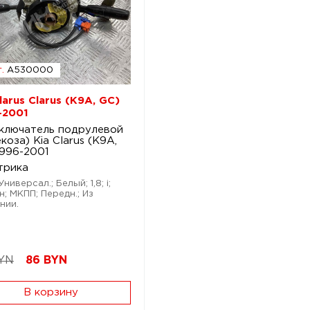
.
A530000
larus Clarus (K9A, GC)
-2001
ключатель подрулевой
коза) Kia Clarus (K9A,
1996-2001
трика
Универсал.; Белый; 1,8; i;
н; МКПП; Передн.; Из
нии.
YN
86
BYN
В корзину