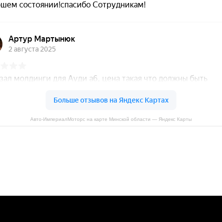
Авто-ИмпериалМоторс на карте Минской области — Яндекс Карты