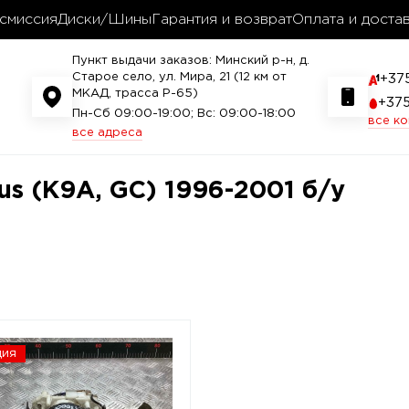
смиссия
Диски/Шины
Гарантия и возврат
Оплата и доста
Пункт выдачи заказов: Минский р-н, д.
Старое село, ул. Мира, 21 (12 км от
+37
МКАД, трасса P-65)
+37
Пн-Сб 09:00-19:00; Вс: 09:00-18:00
все к
все адреса
rus (K9A, GC) 1996-2001 б/у
ция