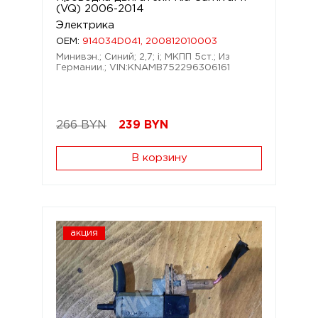
(VQ) 2006-2014
Электрика
OEM:
914034D041, 200812010003
Минивэн.; Синий; 2,7; i; МКПП 5ст.; Из
Германии.; VIN:KNAMB752296306161
266 BYN
239
BYN
В корзину
акция