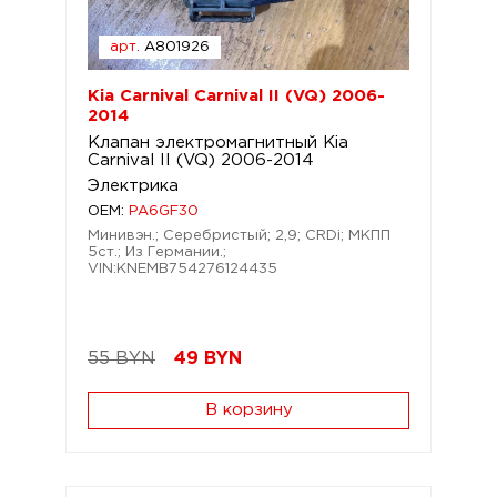
арт.
A801926
Kia Carnival Carnival II (VQ) 2006-
2014
Клапан электромагнитный Kia
Carnival II (VQ) 2006-2014
Электрика
OEM:
PA6GF30
Минивэн.; Серебристый; 2,9; CRDi; МКПП
5ст.; Из Германии.;
VIN:KNEMB754276124435
55 BYN
49
BYN
В корзину