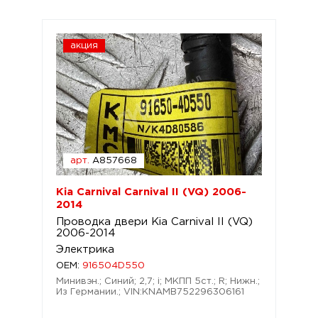
акция
арт.
A857668
Kia Carnival Carnival II (VQ) 2006-
2014
Проводка двери Kia Carnival II (VQ)
2006-2014
Электрика
OEM:
916504D550
Минивэн.; Синий; 2,7; i; МКПП 5ст.; R; Нижн.;
Из Германии.; VIN:KNAMB752296306161