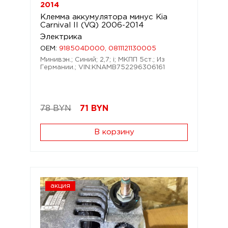
2014
Клемма аккумулятора минус Kia
Carnival II (VQ) 2006-2014
Электрика
OEM:
918504D000, 0811121130005
Минивэн.; Синий; 2,7; i; МКПП 5ст.; Из
Германии.; VIN:KNAMB752296306161
78 BYN
71
BYN
В корзину
акция