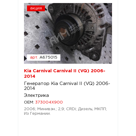
акция
арт.
A675015
Kia Carnival Carnival II (VQ) 2006-
2014
Генератор Kia Carnival II (VQ) 2006-
2014
Электрика
OEM:
373004X900
2006; Минивэн.; 2,9; CRDi; Дизель; МКПП;
Из Германии.