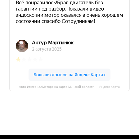
Авто-ИмпериалМоторс на карте Минской области — Яндекс Карты