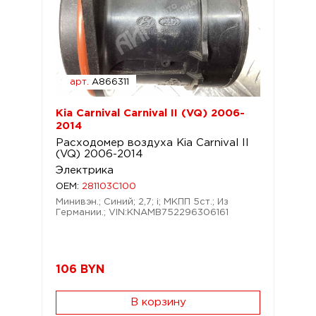
арт.
A866311
Kia Carnival Carnival II (VQ) 2006-
2014
Расходомер воздуха Kia Carnival II
(VQ) 2006-2014
Электрика
OEM:
281103C100
Минивэн.; Синий; 2,7; i; МКПП 5ст.; Из
Германии.; VIN:KNAMB752296306161
106
BYN
В корзину