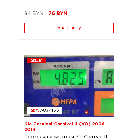
84 BYN
76
BYN
В корзину
акция
арт.
A837455
Kia Carnival Carnival II (VQ) 2006-
2014
Проводка двигателя Kia Carnival II