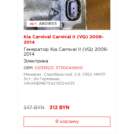
арт.
A801855
Kia Carnival Carnival II (VQ) 2006-
2014
Генератор Kia Carnival II (VQ) 2006-
2014
Электрика
OEM:
021319221, 373004X900
Минивэн.; Серебристый; 2,9; CRDi; МКПП
5ст.; Из Германии.;
VIN:KNEMB754276124435
347 BYN
312
BYN
В корзину