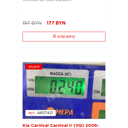
VIN:KNEMB754276124435
197 BYN
177
BYN
В корзину
акция
арт.
A837421
Kia Carnival Carnival II (VQ) 2006-