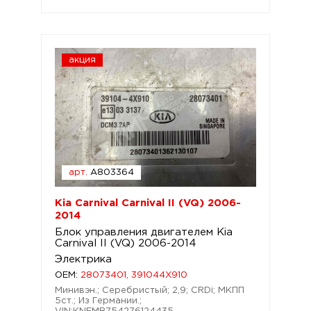
акция
арт.
A803364
Kia Carnival Carnival II (VQ) 2006-
2014
Блок управления двигателем Kia
Carnival II (VQ) 2006-2014
Электрика
OEM:
28073401, 391044X910
Минивэн.; Серебристый; 2,9; CRDi; МКПП
5ст.; Из Германии.;