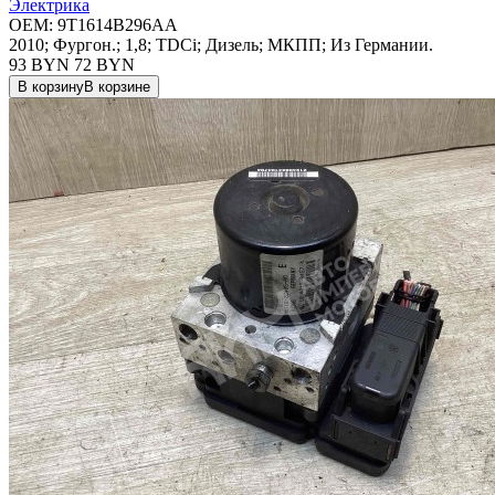
Электрика
OEM:
9T1614B296AA
2010; Фургон.; 1,8; TDCi; Дизель; МКПП; Из Германии.
93 BYN
72
BYN
В корзину
В корзине