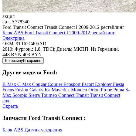
акция
арт.
A778340
Ford Transit Connect Transit Connect I 2009-2012 рестайлинг
Блок ABS Ford Transit Connect I 2009-2012 рестайлинг
Электрика
OEM:
9T162C405AD
2010; Фургон.; 1,8; TDCi; Дизель; МКПП; Из Германии.
448 BYN
403
BYN
В корзину
В корзине
Другие модели Ford:
B-Max
C-Max
Cougar
Courier
Ecosport
Escort
Explorer
Fiesta
Focus
Fusion
Galaxy
Ka
Maverick
Mondeo
Orion
Probe
Puma
S-
Max
Scorpio
Sierra
Tourneo Connect
Transit
Transit Connect
еще
Скрыть
Запчасти Ford Transit Connect :
Блок ABS
Датчик ускорения