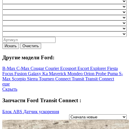
Искать
Очистить
Другие модели Ford:
B-Max
C-Max
Cougar
Courier
Ecosport
Escort
Explorer
Fiesta
Focus
Fusion
Galaxy
Ka
Maverick
Mondeo
Orion
Probe
Puma
S-
Max
Scorpio
Sierra
Tourneo Connect
Transit
Transit Connect
еще
Скрыть
Запчасти Ford Transit Connect :
Блок ABS
Датчик ускорения