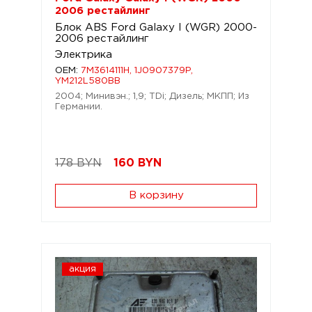
2006 рестайлинг
Блок ABS Ford Galaxy I (WGR) 2000-
2006 рестайлинг
Электрика
OEM:
7M3614111H, 1J0907379P,
YM212L580BB
2004; Минивэн.; 1,9; TDi; Дизель; МКПП; Из
Германии.
178 BYN
160
BYN
В корзину
акция