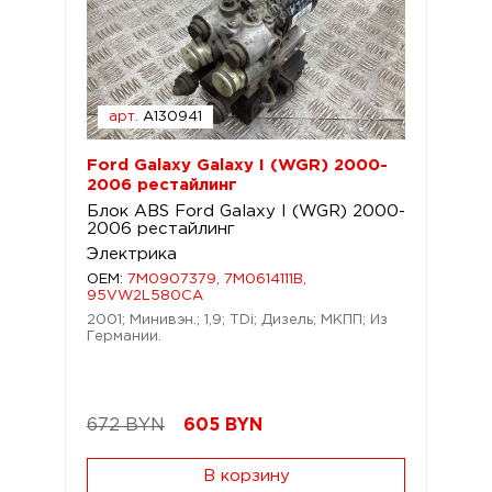
арт.
A130941
Ford Galaxy Galaxy I (WGR) 2000-
2006 рестайлинг
Блок ABS Ford Galaxy I (WGR) 2000-
2006 рестайлинг
Электрика
OEM:
7M0907379, 7M0614111B,
95VW2L580CA
2001; Минивэн.; 1,9; TDi; Дизель; МКПП; Из
Германии.
672 BYN
605
BYN
В корзину