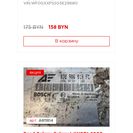
VIN:WF0GXXPSSG5E29680
175 BYN
158
BYN
В корзину
акция
арт.
A811814