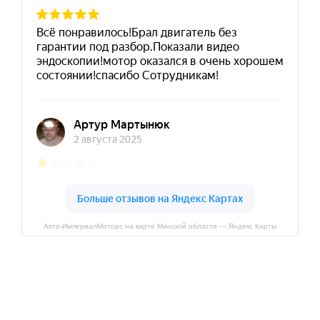
Авто-ИмпериалМоторс на карте Минской области — Яндекс Карты