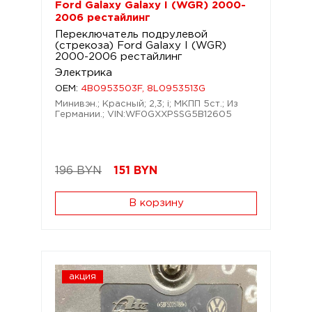
Ford Galaxy Galaxy I (WGR) 2000-
2006 рестайлинг
Переключатель подрулевой
(стрекоза) Ford Galaxy I (WGR)
2000-2006 рестайлинг
Электрика
OEM:
4B0953503F, 8L0953513G
Минивэн.; Красный; 2,3; i; МКПП 5ст.; Из
Германии.; VIN:WF0GXXPSSG5B12605
196 BYN
151
BYN
В корзину
акция