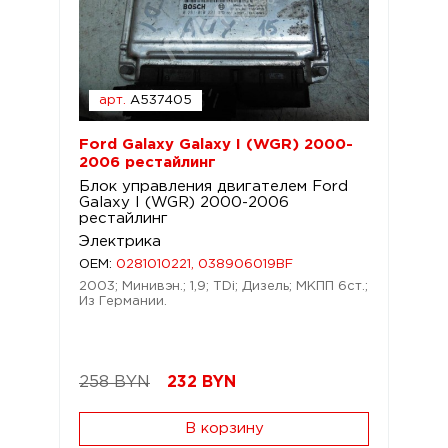
арт.
A537405
Ford Galaxy Galaxy I (WGR) 2000-
2006 рестайлинг
Блок управления двигателем Ford
Galaxy I (WGR) 2000-2006
рестайлинг
Электрика
OEM:
0281010221, 038906019BF
2003; Минивэн.; 1,9; TDi; Дизель; МКПП 6ст.;
Из Германии.
258 BYN
232
BYN
В корзину