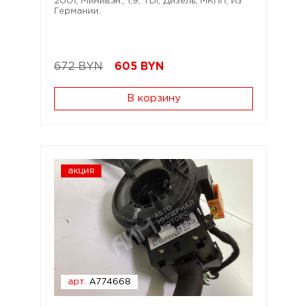
2001; Минивэн.; 1,9; TDi; Дизель; МКПП; Из
Германии.
672 BYN
605
BYN
В корзину
акция
арт.
A774668