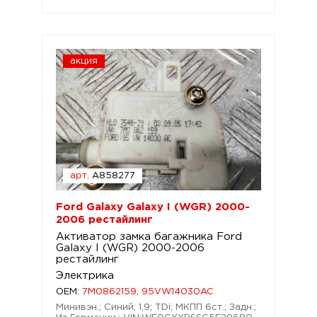
акция
арт.
A858277
Ford Galaxy Galaxy I (WGR) 2000-
2006 рестайлинг
Активатор замка багажника Ford
Galaxy I (WGR) 2000-2006
рестайлинг
Электрика
OEM:
7M0862159, 95VW14030AC
Минивэн.; Синий; 1,9; TDi; МКПП 6ст.; Задн.;