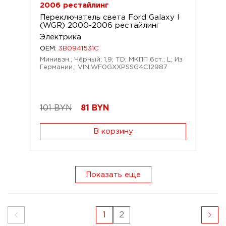
2006 рестайлинг
Переключатель света Ford Galaxy I
(WGR) 2000-2006 рестайлинг
Электрика
OEM:
3B0941531C
Минивэн.; Чёрный; 1,9; TD; МКПП 6ст.; L; Из
Германии.; VIN:WF0GXXPSSG4C12987
101 BYN
81
BYN
В корзину
Показать еще
1
2