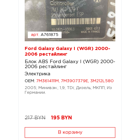
арт.
A761875
Ford Galaxy Galaxy I (WGR) 2000-
2006 рестайлинг
Блок ABS Ford Galaxy I (WGR) 2000-
2006 рестайлинг
Электрика
OEM:
7M3614111M, 7M3907379E, 3M212L580
2005; Минивэн.; 1,9; TDi; Дизель; МКПП; Из
Германии.
217 BYN
195
BYN
В корзину