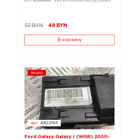
Из Германии.; VIN:WF0GXXPSSG5E29680
53 BYN
48
BYN
В корзину
акция
арт.
A822193
Ford Galaxy Galaxy I (WGR) 2000-