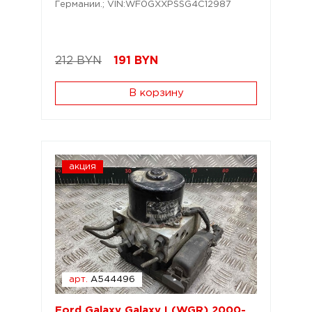
Германии.; VIN:WF0GXXPSSG4C12987
212 BYN
191
BYN
В корзину
акция
арт.
A544496
Ford Galaxy Galaxy I (WGR) 2000-