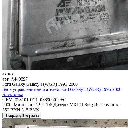
акция
арт.
A440897
Ford Galaxy Galaxy I (WGR) 1995-2000
Блок управления двигателем Ford Galaxy I (WGR) 1995-2000
Электрика
OEM:
0281010751, 038906019FC
2000; Минивэн.; 1,9; TDi; Дизель; МКПП 6ст.; Из Германии.
350 BYN
315
BYN
В корзину
В корзине