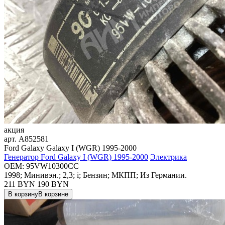
акция
арт.
A852581
Ford Galaxy Galaxy I (WGR) 1995-2000
Генератор Ford Galaxy I (WGR) 1995-2000
Электрика
OEM:
95VW10300CC
1998; Минивэн.; 2,3; i; Бензин; МКПП; Из Германии.
211 BYN
190
BYN
В корзину
В корзине