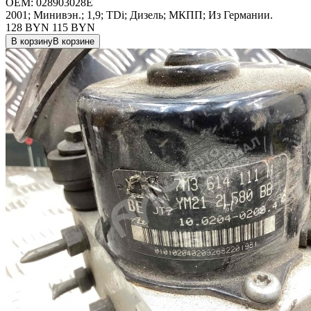
OEM:
028903028E
2001; Минивэн.; 1,9; TDi; Дизель; МКПП; Из Германии.
128 BYN
115
BYN
В корзину
В корзине