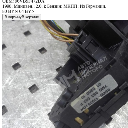
OEM:
96VB9F472DA
1998; Минивэн.; 2,0; i; Бензин; МКПП; Из Германии.
80 BYN
64
BYN
В корзину
В корзине