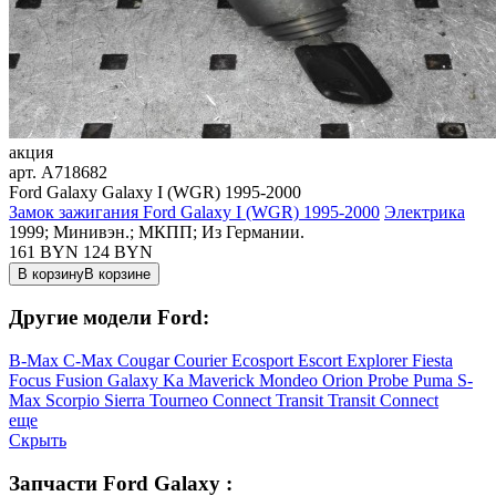
акция
арт.
A718682
Ford Galaxy Galaxy I (WGR) 1995-2000
Замок зажигания Ford Galaxy I (WGR) 1995-2000
Электрика
1999; Минивэн.; МКПП; Из Германии.
161 BYN
124
BYN
В корзину
В корзине
Другие модели Ford:
B-Max
C-Max
Cougar
Courier
Ecosport
Escort
Explorer
Fiesta
Focus
Fusion
Galaxy
Ka
Maverick
Mondeo
Orion
Probe
Puma
S-
Max
Scorpio
Sierra
Tourneo Connect
Transit
Transit Connect
еще
Скрыть
Запчасти Ford Galaxy :