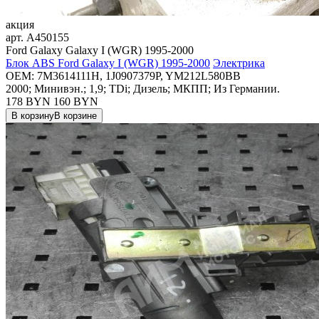
акция
арт.
A450155
Ford Galaxy Galaxy I (WGR) 1995-2000
Блок ABS Ford Galaxy I (WGR) 1995-2000
Электрика
OEM:
7M3614111H, 1J0907379P, YM212L580BB
2000; Минивэн.; 1,9; TDi; Дизель; МКПП; Из Германии.
178 BYN
160
BYN
В корзину
В корзине