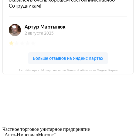
Авто-ИмпериалМоторс на карте Минской области — Яндекс Карты
Частное торговое унитарное предприятие
"Авто-ИмпериалМоторс"