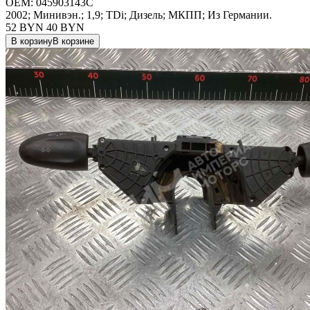
OEM:
045903143C
2002; Минивэн.; 1,9; TDi; Дизель; МКПП; Из Германии.
52 BYN
40
BYN
В корзину
В корзине