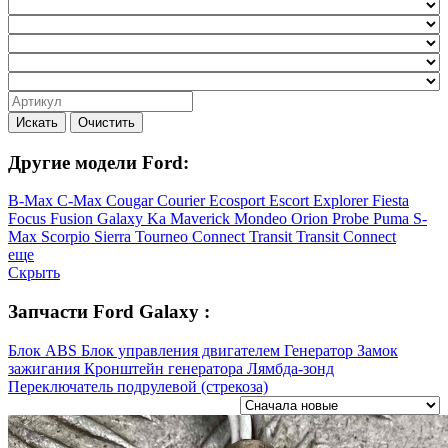
Искать
Очистить
Другие модели Ford:
B-Max
C-Max
Cougar
Courier
Ecosport
Escort
Explorer
Fiesta
Focus
Fusion
Galaxy
Ka
Maverick
Mondeo
Orion
Probe
Puma
S-
Max
Scorpio
Sierra
Tourneo Connect
Transit
Transit Connect
еще
Скрыть
Запчасти Ford Galaxy :
Блок ABS
Блок управления двигателем
Генератор
Замок
зажигания
Кронштейн генератора
Лямбда-зонд
Переключатель подрулевой (стрекоза)