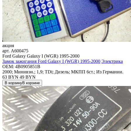
акция
арт.
A600475
Ford Galaxy Galaxy I (WGR) 1995-2000
Замок зажигания Ford Galaxy I (WGR) 1995-2000
Электрика
OEM:
4B0905851B
2000; Минивэн.; 1,9; TDi; Дизель; МКПП 6ст.; Из Германии.
63 BYN
49
BYN
В корзину
В корзине