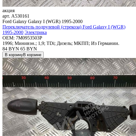
акция
арт.
A530161
Ford Galaxy Galaxy I (WGR) 1995-2000
Переключатель подрулевой (стрекоза) Ford Galaxy I (WGR)
1995-2000
Электрика
OEM:
7M0953503P
1996; Минивэн.; 1,9; TDi; Дизель; МКПП; Из Германии.
84 BYN
65
BYN
В корзину
В корзине