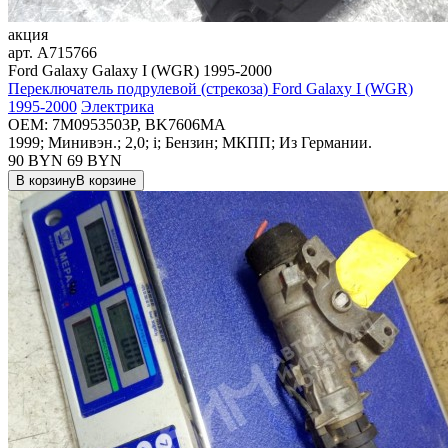
акция
арт.
A715766
Ford Galaxy Galaxy I (WGR) 1995-2000
Переключатель подрулевой (стрекоза) Ford Galaxy I (WGR)
1995-2000
Электрика
OEM:
7M0953503P, BK7606MA
1999; Минивэн.; 2,0; i; Бензин; МКПП; Из Германии.
90 BYN
69
BYN
В корзину
В корзине