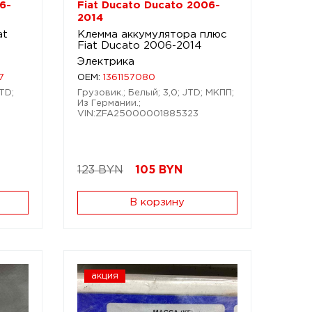
6-
Fiat Ducato Ducato 2006-
2014
at
Клемма аккумулятора плюс
Fiat Ducato 2006-2014
Электрика
7
OEM:
1361157080
TD;
Грузовик.; Белый; 3,0; JTD; МКПП;
Из Германии.;
VIN:ZFA25000001885323
123 BYN
105
BYN
В корзину
акция