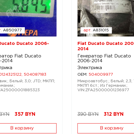
.
A850977
арт.
A831015
 Ducato Ducato 2006-
Fiat Ducato Ducato 200
2014
ратор Fiat Ducato
Генератор Fiat Ducato
-2014
2006-2014
трика
Электрика
0124325122, 504087183
OEM:
504009977
ик.; Белый; 3,0; JTD; МКПП;
Микроавтобус.; Белый; 2,3; 
рмании.;
МКПП 6ст.; Из Германии.;
ZFA25000001885323
VIN:ZFA25000001236977
 BYN
357
BYN
390 BYN
312
BYN
В корзину
В корзину