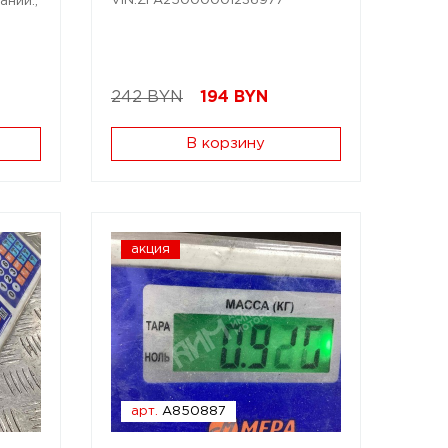
VIN:ZFA25000001236977
ании.;
242 BYN
194
BYN
В корзину
акция
арт.
A850887