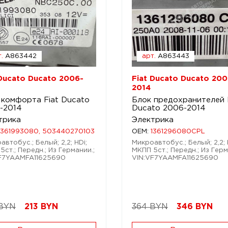
.
A863442
арт.
A863443
 Ducato Ducato 2006-
Fiat Ducato Ducato 200
2014
 комфорта Fiat Ducato
Блок предохранителей 
-2014
Ducato 2006-2014
трика
Электрика
1361993080, 503440270103
OEM:
1361296080CPL
автобус.; Белый; 2,2; HDi;
Микроавтобус.; Белый; 2,2; 
5ст.; Передн.; Из Германии.;
МКПП 5ст.; Передн.; Из Герм
F7YAAMFA11625690
VIN:VF7YAAMFA11625690
 BYN
213
BYN
364 BYN
346
BYN