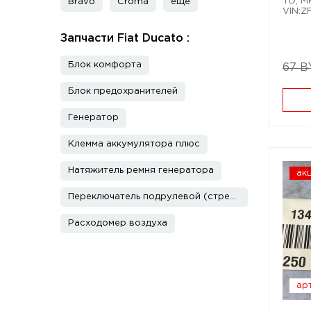
TD; М
Bravo
Croma
еще
VIN:
Запчасти Fiat Ducato :
Блок комфорта
67 B
Блок предохранителей
Генератор
Клемма аккумулятора плюс
Натяжитель ремня генератора
ак
Переключатель подрулевой (стрекоза)
Расходомер воздуха
арт