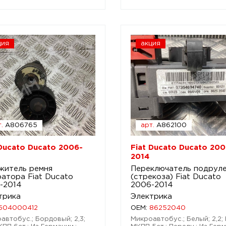
ция
акция
.
A806765
арт.
A862100
 Ducato Ducato 2006-
Fiat Ducato Ducato 200
2014
житель ремня
Переключатель подрул
ратора Fiat Ducato
(стрекоза) Fiat Ducato
-2014
2006-2014
трика
Электрика
504000412
OEM:
86252040
автобус.; Бордовый; 2,3;
Микроавтобус.; Белый; 2,2; 