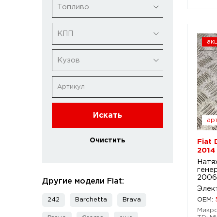
Топливо
КПП
ак
Кузов
Искать
арт
Очистить
Fiat
2014
Натя
гене
2006
Другие модели Fiat:
Элек
242
Barchetta
Brava
OEM:
Микро