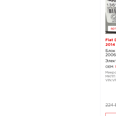
арт
Fiat
2014
Блок
2006
Элек
OEM:
Микро
МКПП 
VIN:V
224