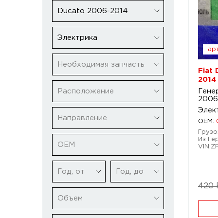
Ducato 2006-2014
Электрика
арт
Необходимая запчасть
Fiat
2014
Расположение
Гене
2006
Элек
Направление
OEM:
Грузов
Из Ге
ОЕМ
VIN:
Год, от
Год, до
420
Объем