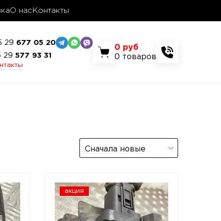
вка
О нас
Контакты
5 29
677 05 20
0
руб
5 29
577 93 31
0
товаров
онтакты
Сначала новые
акция