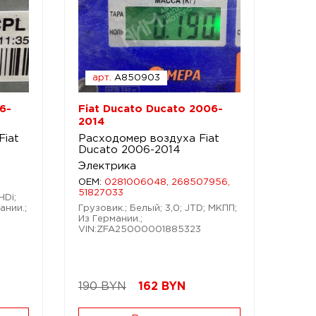
арт.
A850903
6-
Fiat Ducato Ducato 2006-
2014
Fiat
Расходомер воздуха Fiat
Ducato 2006-2014
Электрика
OEM:
0281006048, 268507956,
51827033
HDi;
ании.;
Грузовик.; Белый; 3,0; JTD; МКПП;
Из Германии.;
VIN:ZFA25000001885323
190 BYN
162
BYN