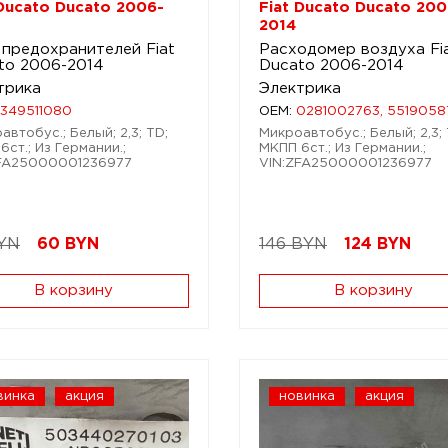
 Ducato Ducato 2006-
Fiat Ducato Ducato 200
2014
 предохранителей Fiat
Расходомер воздуха Fi
to 2006-2014
Ducato 2006-2014
трика
Электрика
1349511080
OEM:
0281002763, 5519058
автобус.; Белый; 2,3; TD;
Микроавтобус.; Белый; 2,3; 
6ст.; Из Германии.;
МКПП 6ст.; Из Германии.;
ZFA25000001236977
VIN:ZFA25000001236977
YN
60
BYN
146 BYN
124
BYN
В корзину
В корзину
винка
акция
новинка
акция