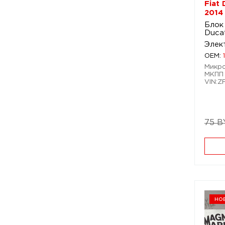
Fiat
2014
Блок
Duca
Элек
OEM:
Микро
МКПП 
VIN:
75 B
но