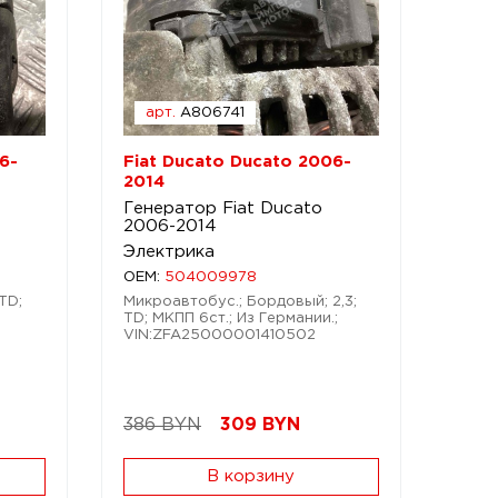
арт.
A806741
6-
Fiat Ducato Ducato 2006-
2014
Генератор Fiat Ducato
2006-2014
Электрика
OEM:
504009978
TD;
Микроавтобус.; Бордовый; 2,3;
TD; МКПП 6ст.; Из Германии.;
VIN:ZFA25000001410502
386 BYN
309
BYN
В корзину