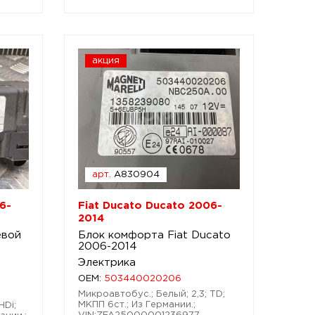
акция
арт.
A830904
6-
Fiat Ducato Ducato 2006-
2014
евой
Блок комфорта Fiat Ducato
2006-2014
Электрика
OEM:
503440020206
Микроавтобус.; Белый; 2,3; TD;
МКПП 6ст.; Из Германии.;
HDi;