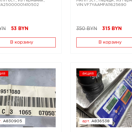
КПП 6ст.; Из Германии.;
МКПП 5ст.; Передн.; Из Герм
ZFA25000001410502
VIN:VF7YAAMFA11625690
YN
53
BYN
350 BYN
315
BYN
В корзину
В корзину
ция
акция
.
A830905
арт.
A836538