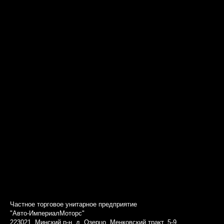
Частное торговое унитарное предприятие
"Авто-ИмпериалМоторс"
223021, Минский р-н, д. Озерцо, Менковский тракт, 5-9