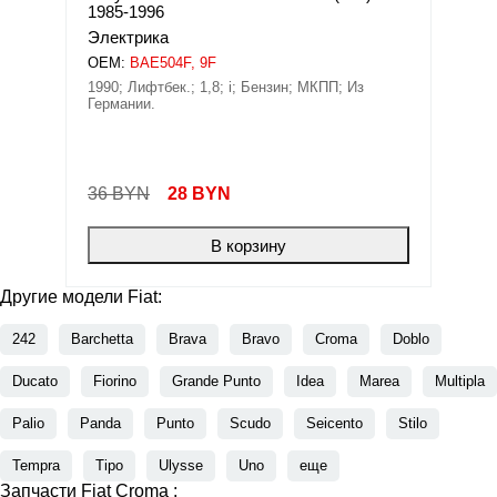
1985-1996
Электрика
OEM:
BAE504F, 9F
1990; Лифтбек.; 1,8; i; Бензин; МКПП; Из
Германии.
36 BYN
28
BYN
В корзину
Другие модели Fiat:
242
Barchetta
Brava
Bravo
Croma
Doblo
Ducato
Fiorino
Grande Punto
Idea
Marea
Multipla
Palio
Panda
Punto
Scudo
Seicento
Stilo
Tempra
Tipo
Ulysse
Uno
еще
Запчасти Fiat Croma :