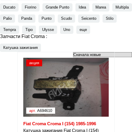
Ducato
Fiorino
Grande Punto
Idea
Marea
Multipla
Palio
Panda
Punto
Scudo
Seicento
Stilo
Tempra
Tipo
Ulysse
Uno
еще
Запчасти Fiat Croma :
Катушка зажигания
акция
арт.
A694610
Fiat Croma Croma I (154) 1985-1996
Катушка зажигания Fiat Croma I (154)