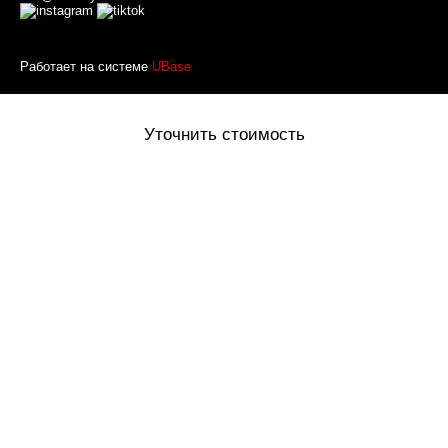
Работает на системе
UBase
Уточнить стоимость
Оставьте ваше имя и номер телефона и наш менеджер
перезвонит вам
Товар добавлен в корзину