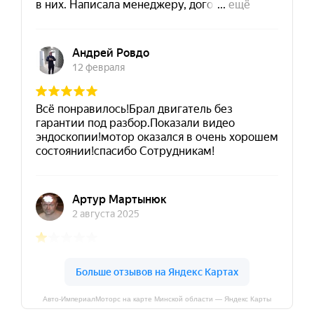
Авто-ИмпериалМоторс на карте Минской области — Яндекс Карты