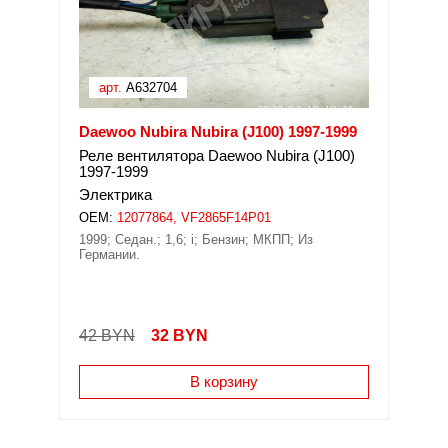
арт.
A632704
Daewoo Nubira Nubira (J100) 1997-1999
Реле вентилятора Daewoo Nubira (J100)
1997-1999
Электрика
OEM:
12077864, VF2865F14P01
1999; Седан.; 1,6; i; Бензин; МКПП; Из
Германии.
42 BYN
32
BYN
В корзину