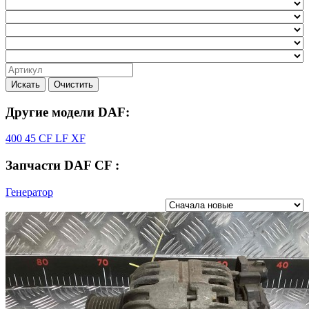
Искать
Очистить
Другие модели DAF:
400
45
CF
LF
XF
Запчасти DAF CF :
Генератор