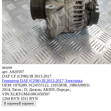
акция
арт.
A820597
DAF CF (CF86) III 2013-2017
Генератор DAF (CF86) III 2013-2017
Электрика
OEM:
1976289, 0124555122, 2165383R, 1986A00931
2014; Тягач.; D; Дизель; АКПП; Передн.;
VIN:XLRTGM4100G050507
1264 BYN
1011
BYN
В корзину
В корзине