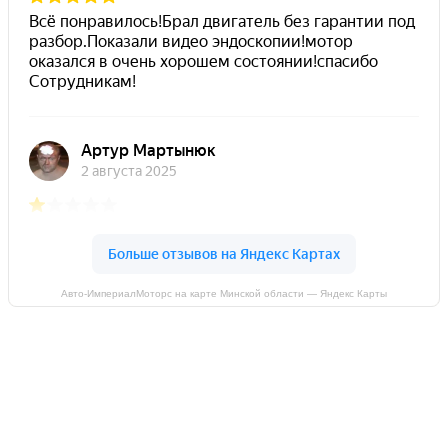
Авто-ИмпериалМоторс на карте Минской области — Яндекс Карты