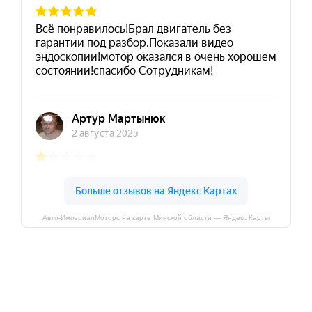
Авто-ИмпериалМоторс на карте Минской области — Яндекс Карты