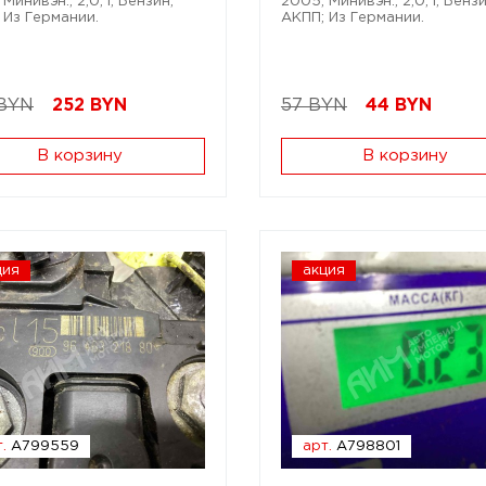
Минивэн.; 2,0; i; Бензин;
2005; Минивэн.; 2,0; i; Бензи
 Из Германии.
АКПП; Из Германии.
 BYN
252
BYN
57 BYN
44
BYN
В корзину
В корзину
ция
акция
.
A799559
арт.
A798801