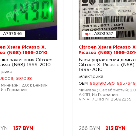
.
A797546
арт.
A803957
en Xsara Picasso X.
Citroen Xsara Picasso X
sso (N68) 1999-2010
Picasso (N68) 1999-201
шка зажигания Citroen
Блок управления двига
casso (N68) 1999-2010
Citroen X. Picasso (N68)
1999-2010
трика
Электрика
U6009, 597098
OEM:
9661910580, 965764
Минивэн.; 2,0; i; Бензин;
 Из Германии.
Минивэн.; Серебристый; 2,0;
АКПП; Из Германии.;
VIN:VF7CHRFNF25882235
BYN
157
BYN
266 BYN
213
BYN