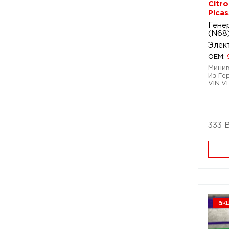
Citro
Pica
Генер
(N68
Элек
OEM:
Минивэ
Из Ге
VIN:
333 
ак