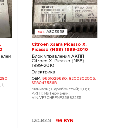
арт.
A803958
.
Citroen Xsara Picasso X.
0
Picasso (N68) 1999-2010
телем
Блок управления АКПП
Citroen X. Picasso (N68)
1999-2010
Электрика
9280
OEM:
9661029680, 8200302005,
S118047556B
 i;
Минивэн.; Серебристый; 2,0; i;
АКПП; Из Германии.;
VIN:VF7CHRFNF25882235
120 BYN
96
BYN