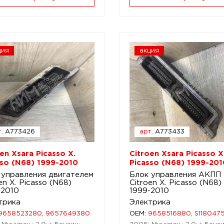
ция
акция
.
A773426
арт.
A773433
en Xsara Picasso X.
Citroen Xsara Picasso X
sso (N68) 1999-2010
Picasso (N68) 1999-201
 управления двигателем
Блок управления АКПП
en X. Picasso (N68)
Citroen X. Picasso (N68)
-2010
1999-2010
трика
Электрика
9658523280, 9657649380
OEM:
9658516880, S118047