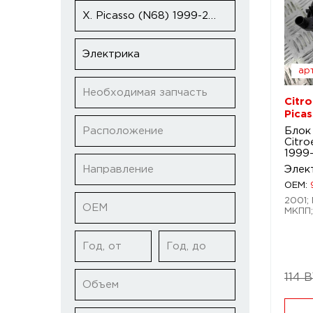
X. Picasso (N68) 1999-2010
Электрика
арт
Необходимая запчасть
Citro
Pica
Расположение
Блок
Citro
1999
Направление
Элек
OEM:
2001; 
ОЕМ
МКПП;
Год, от
Год, до
114 
Объем