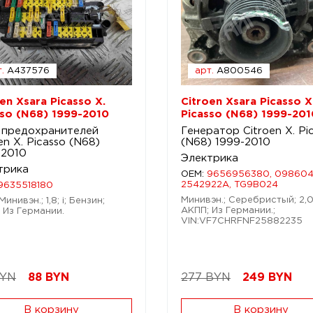
.
A437576
арт.
A800546
en Xsara Picasso X.
Citroen Xsara Picasso X
sso (N68) 1999-2010
Picasso (N68) 1999-201
 предохранителей
Генератор Citroen X. Pi
en X. Picasso (N68)
(N68) 1999-2010
-2010
Электрика
трика
OEM:
9656956380, 098604
2542922A, TG9B024
9635518180
Минивэн.; Серебристый; 2,0;
Минивэн.; 1,8; i; Бензин;
АКПП; Из Германии.;
 Из Германии.
VIN:VF7CHRFNF25882235
BYN
88
BYN
277 BYN
249
BYN
В корзину
В корзину