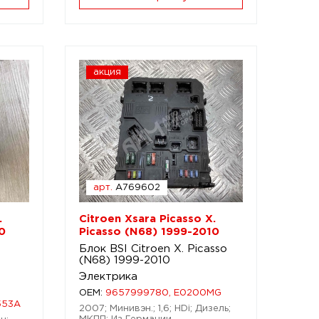
акция
арт.
A769602
.
Citroen Xsara Picasso X.
0
Picasso (N68) 1999-2010
Блок BSI Citroen X. Picasso
(N68) 1999-2010
Электрика
OEM:
9657999780, E0200MG
553A
2007; Минивэн.; 1,6; HDi; Дизель;