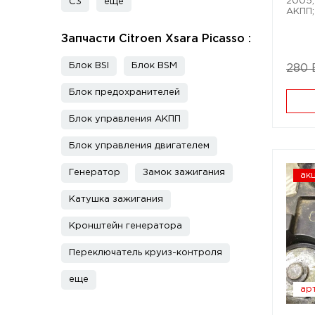
2005; 
C3
еще
АКПП;
Запчасти Citroen Xsara Picasso :
Блок BSI
Блок BSM
280
Блок предохранителей
Блок управления АКПП
Блок управления двигателем
Генератор
Замок зажигания
ак
Катушка зажигания
Кронштейн генератора
Переключатель круиз-контроля
еще
арт