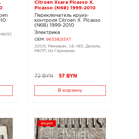
.
Citroen Xsara Picasso X.
0
Picasso (N68) 1999-2010
roen
Переключатель круиз-
010
контроля Citroen X. Picasso
(N68) 1999-2010
Электрика
 МКПП;
OEM:
96538213XT
2005; Минивэн.; 1,6; HDi; Дизель;
МКПП; Из Германии.
72 BYN
57
BYN
В корзину
акция