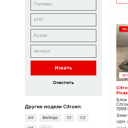
Топливо
КПП
ак
Кузов
Искать
арт
Очистить
Citro
Pica
Блок
Citro
Другие модели Citroen:
1999
Элек
AX
Berlingo
C1
C2
OEM: