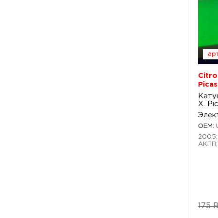
арт
Citro
Pica
Кату
X. Pi
Элек
OEM:
2005; 
АКПП;
175 