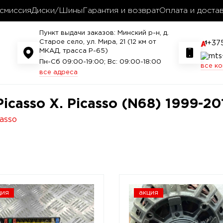
смиссия
Диски/Шины
Гарантия и возврат
Оплата и доста
Пункт выдачи заказов: Минский р-н, д.
Старое село, ул. Мира, 21 (12 км от
+37
МКАД, трасса P-65)
Пн-Сб 09:00-19:00; Вс: 09:00-18:00
все к
все адреса
icasso X. Picasso (N68) 1999-20
casso
ция
акция