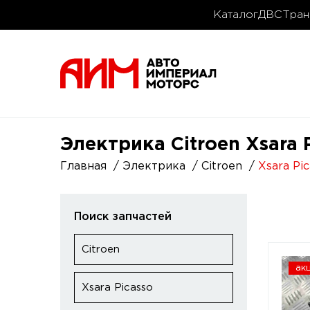
Каталог
ДВС
Тран
Электрика Citroen Xsara P
Главная
Электрика
Citroen
Xsara Pi
Поиск запчастей
Citroen
ак
Xsara Picasso