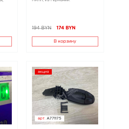
МКПП; Из Германии.
н;
194 BYN
174
BYN
В корзину
акция
арт.
A771175