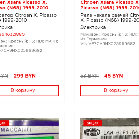
en Xsara Picasso X.
Citroen Xsara Picasso X
sso (N68) 1999-2010
Picasso (N68) 1999-201
атор Citroen X. Picasso
Реле накала свечей Cit
) 1999-2010
X. Picasso (N68) 1999-2
трика
Электрика
9646321880
Минивэн.; Красный; 1,6; HDi;
Из Германии.;
н.; Красный; 1,6; HDi; МКПП;
VIN:VF7CH9HXC25969682
рмании.;
VF7CH9HXC25969682
BYN
299
BYN
53 BYN
45
BYN
В корзину
В корзину
ция
акция