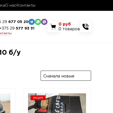
вка
О нас
Контакты
5 29
677 05 20
0
руб
+375 29
577 93 31
0
товаров
онтакты
10 б/у
Сначала новые
акция