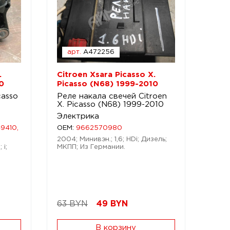
арт.
A472256
.
Citroen Xsara Picasso X.
0
Picasso (N68) 1999-2010
casso
Реле накала свечей Citroen
X. Picasso (N68) 1999-2010
Электрика
9410,
OEM:
9662570980
2004; Минивэн.; 1,6; HDi; Дизель;
 i;
МКПП; Из Германии.
63 BYN
49
BYN
В корзину