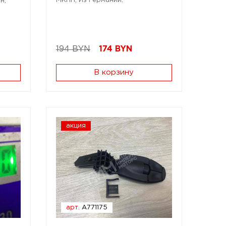
МКПП; Из Германии.
н;
194 BYN
174
BYN
В корзину
акция
арт.
A771175