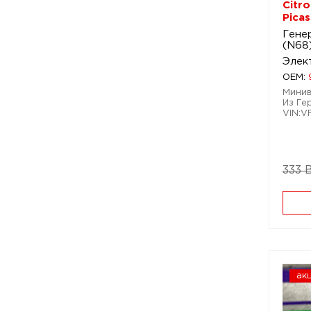
Citro
Pica
Генер
(N68
Элек
OEM:
Минивэ
Из Ге
VIN:
333 
ак