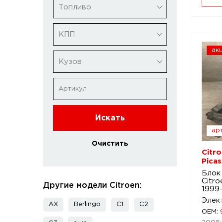
Топливо
КПП
ак
Кузов
Искать
арт
Очистить
Citro
Pica
Блок
Citro
Другие модели Citroen:
1999
Элек
AX
Berlingo
C1
C2
OEM: