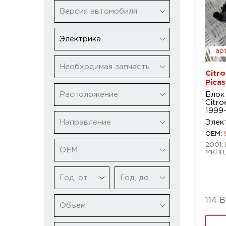
Версия автомобиля
Электрика
арт
Необходимая запчасть
Citro
Pica
Расположение
Блок
Citro
1999
Направление
Элек
OEM:
2001; 
ОЕМ
МКПП;
Год, от
Год, до
114 
Объем