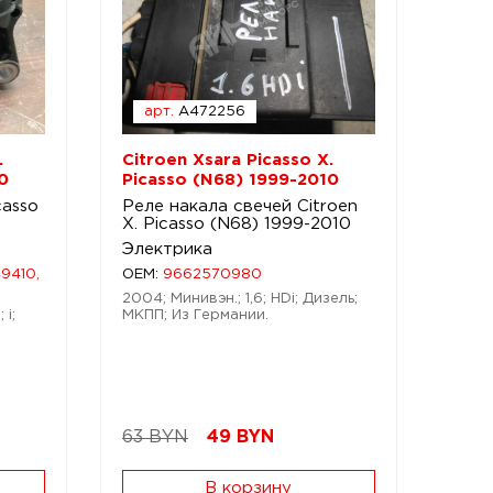
арт.
A472256
.
Citroen Xsara Picasso X.
0
Picasso (N68) 1999-2010
casso
Реле накала свечей Citroen
X. Picasso (N68) 1999-2010
Электрика
9410,
OEM:
9662570980
2004; Минивэн.; 1,6; HDi; Дизель;
 i;
МКПП; Из Германии.
63 BYN
49
BYN
В корзину