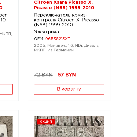
.
Citroen Xsara Picasso X.
0
Picasso (N68) 1999-2010
roen
Переключатель круиз-
010
контроля Citroen X. Picasso
(N68) 1999-2010
Электрика
 МКПП;
OEM:
96538213XT
2005; Минивэн.; 1,6; HDi; Дизель;
МКПП; Из Германии.
72 BYN
57
BYN
В корзину
акция