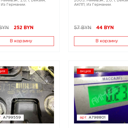
Минивэн.; 2,0; i; Бензин;
2005; Минивэн.; 2,0; i; Бензи
 Из Германии.
АКПП; Из Германии.
 BYN
252
BYN
57 BYN
44
BYN
В корзину
В корзину
ция
акция
.
A799559
арт.
A798801