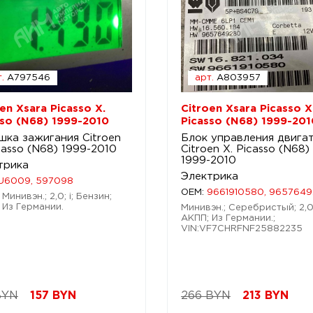
.
A797546
арт.
A803957
en Xsara Picasso X.
Citroen Xsara Picasso X
sso (N68) 1999-2010
Picasso (N68) 1999-201
шка зажигания Citroen
Блок управления двига
casso (N68) 1999-2010
Citroen X. Picasso (N68)
1999-2010
трика
Электрика
U6009, 597098
OEM:
9661910580, 965764
Минивэн.; 2,0; i; Бензин;
 Из Германии.
Минивэн.; Серебристый; 2,0;
АКПП; Из Германии.;
VIN:VF7CHRFNF25882235
BYN
157
BYN
266 BYN
213
BYN