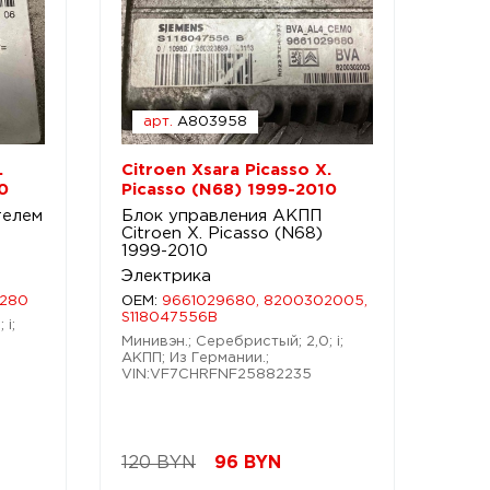
арт.
A803958
.
Citroen Xsara Picasso X.
0
Picasso (N68) 1999-2010
телем
Блок управления АКПП
Citroen X. Picasso (N68)
1999-2010
Электрика
9280
OEM:
9661029680, 8200302005,
S118047556B
 i;
Минивэн.; Серебристый; 2,0; i;
АКПП; Из Германии.;
VIN:VF7CHRFNF25882235
120 BYN
96
BYN