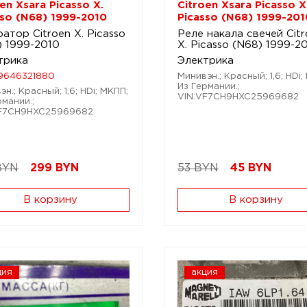
en Xsara Picasso X.
Citroen Xsara Picasso X
sso (N68) 1999-2010
Picasso (N68) 1999-201
атор Citroen X. Picasso
Реле накала свечей Cit
) 1999-2010
X. Picasso (N68) 1999-2
трика
Электрика
9646321880
Минивэн.; Красный; 1,6; HDi;
Из Германии.;
н.; Красный; 1,6; HDi; МКПП;
VIN:VF7CH9HXC25969682
рмании.;
VF7CH9HXC25969682
BYN
299
BYN
53 BYN
45
BYN
В корзину
В корзину
ция
акция