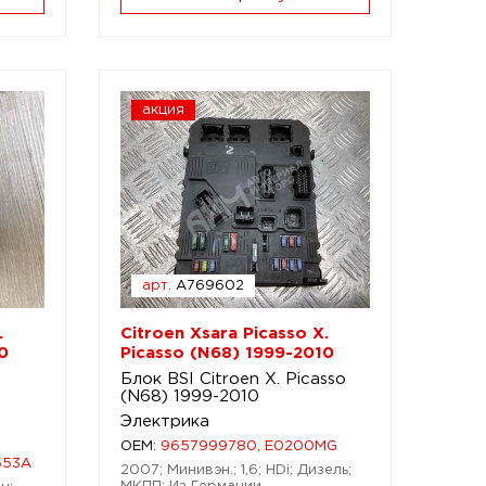
акция
арт.
A769602
.
Citroen Xsara Picasso X.
0
Picasso (N68) 1999-2010
Блок BSI Citroen X. Picasso
(N68) 1999-2010
Электрика
OEM:
9657999780, E0200MG
553A
2007; Минивэн.; 1,6; HDi; Дизель;