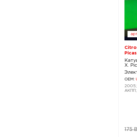
арт
Citro
Pica
Кату
X. Pi
Элек
OEM:
2005; 
АКПП;
175 