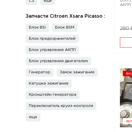
2005; 
C3
еще
АКПП;
Запчасти Citroen Xsara Picasso :
Блок BSI
Блок BSM
280
Блок предохранителей
Блок управления АКПП
Блок управления двигателем
Генератор
Замок зажигания
ак
Катушка зажигания
Кронштейн генератора
Переключатель круиз-контроля
еще
арт