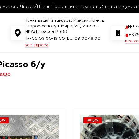
смиссия
Диски/Шины
Гарантия и возврат
Оплата и доста
Пункт выдачи заказов: Минский р-н, д.
Старое село, ул. Мира, 21 (12 км от
+37
МКАД, трасса P-65)
+37
Пн-Сб 09:00-19:00; Вс: 09:00-18:00
все к
все адреса
Picasso б/у
casso
ция
акция