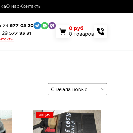
вка
О нас
Контакты
5 29
677 05 20
0
руб
5 29
577 93 31
0
товаров
онтакты
Сначала новые
акция