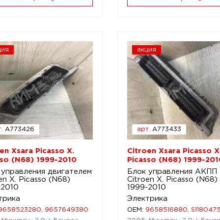
ция
акция
.
A773426
арт.
A773433
en Xsara Picasso X.
Citroen Xsara Picasso X
sso (N68) 1999-2010
Picasso (N68) 1999-201
 управления двигателем
Блок управления АКПП
en X. Picasso (N68)
Citroen X. Picasso (N68)
-2010
1999-2010
трика
Электрика
9658523280, 9657649380
OEM:
9658516880, S118047