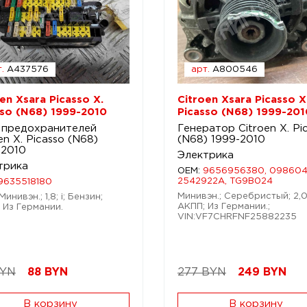
.
A437576
арт.
A800546
en Xsara Picasso X.
Citroen Xsara Picasso X
sso (N68) 1999-2010
Picasso (N68) 1999-201
 предохранителей
Генератор Citroen X. Pi
en X. Picasso (N68)
(N68) 1999-2010
-2010
Электрика
трика
OEM:
9656956380, 098604
2542922A, TG9B024
9635518180
Минивэн.; Серебристый; 2,0;
Минивэн.; 1,8; i; Бензин;
АКПП; Из Германии.;
 Из Германии.
VIN:VF7CHRFNF25882235
BYN
88
BYN
277 BYN
249
BYN
В корзину
В корзину