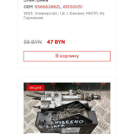
Электрика
OEM:
95666288ZL, 61550051
1993; Универсал.; 1,8; i; Бензин; МКПП; Из
Германии.
59 BYN
47
BYN
В корзину
акция