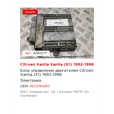
акция
арт.
A361277
Citroen Xantia Xantia (X1) 1992-1998
Блок управления двигателем Citroen
Xantia (X1) 1992-1998
Электрика
OEM:
9632116980
1997; Универсал.; 1,8; i; Бензин; МКПП; Из
Германии.