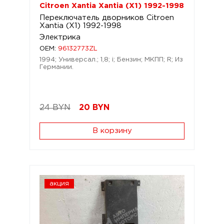
Citroen Xantia Xantia (X1) 1992-1998
Переключатель дворников Citroen
Xantia (X1) 1992-1998
Электрика
OEM:
96132773ZL
1994; Универсал.; 1,8; i; Бензин; МКПП; R; Из
Германии.
24 BYN
20
BYN
В корзину
акция