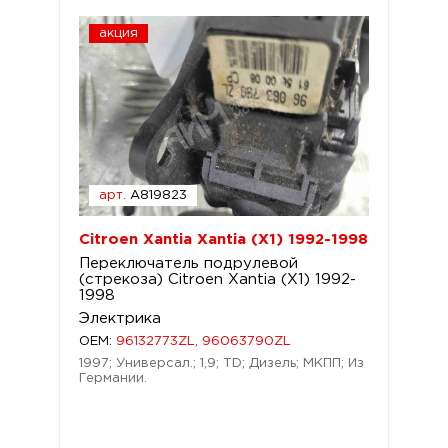
акция
арт.
A819823
Citroen Xantia Xantia (X1) 1992-1998
Переключатель подрулевой
(стрекоза) Citroen Xantia (X1) 1992-
1998
Электрика
OEM:
96132773ZL, 96063790ZL
1997; Универсал.; 1,9; TD; Дизель; МКПП; Из
Германии.