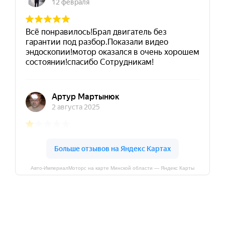
Авто-ИмпериалМоторс на карте Минской области — Яндекс Карты