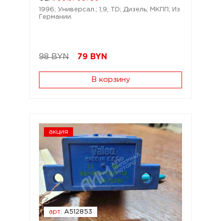
1996; Универсал.; 1,9; TD; Дизель; МКПП; Из
Германии.
98 BYN
79
BYN
В корзину
акция
арт.
A512853