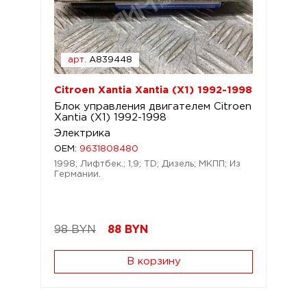
арт.
A839448
Citroen Xantia Xantia (X1) 1992-1998
Блок управления двигателем Citroen
Xantia (X1) 1992-1998
Электрика
OEM:
9631808480
1998; Лифтбек.; 1,9; TD; Дизель; МКПП; Из
Германии.
98 BYN
88
BYN
В корзину