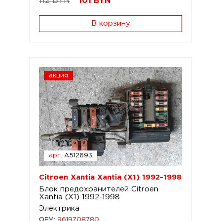
112 BYN
101
BYN
В корзину
акция
арт.
A512693
Citroen Xantia Xantia (X1) 1992-1998
Блок предохранителей Citroen
Xantia (X1) 1992-1998
Электрика
OEM:
9619708780