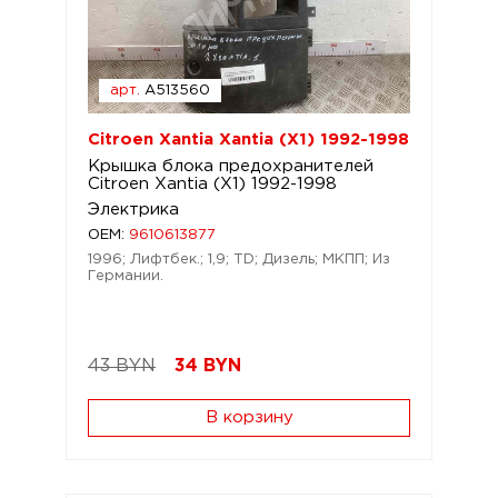
арт.
A513560
Citroen Xantia Xantia (X1) 1992-1998
Крышка блока предохранителей
Citroen Xantia (X1) 1992-1998
Электрика
OEM:
9610613877
1996; Лифтбек.; 1,9; TD; Дизель; МКПП; Из
Германии.
43 BYN
34
BYN
В корзину