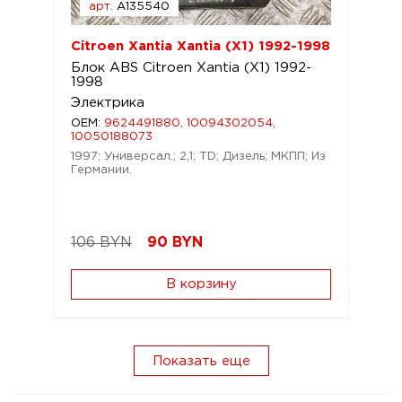
арт.
A135540
Citroen Xantia Xantia (X1) 1992-1998
Блок ABS Citroen Xantia (X1) 1992-
1998
Электрика
OEM:
9624491880, 10094302054,
10050188073
1997; Универсал.; 2,1; TD; Дизель; МКПП; Из
Германии.
106 BYN
90
BYN
В корзину
Показать еще