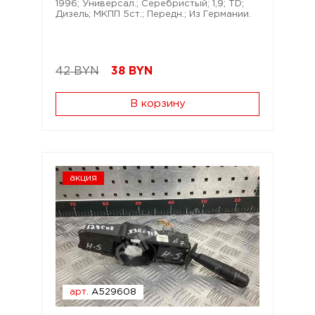
1996; Универсал.; Серебристый; 1,9; TD;
Дизель; МКПП 5ст.; Передн.; Из Германии.
42 BYN
38
BYN
В корзину
акция
арт.
A529608