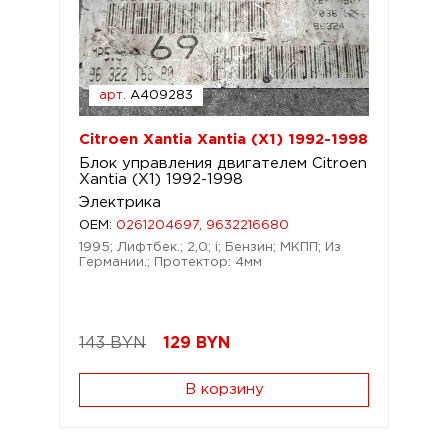
арт.
A409283
Citroen Xantia Xantia (X1) 1992-1998
Блок управления двигателем Citroen
Xantia (X1) 1992-1998
Электрика
OEM:
0261204697, 9632216680
1995; Лифтбек.; 2,0; i; Бензин; МКПП; Из
Германии.; Протектор: 4мм
143 BYN
129
BYN
В корзину