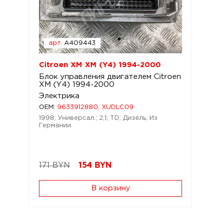
арт.
A409443
Citroen XM XM (Y4) 1994-2000
Блок управления двигателем Citroen
XM (Y4) 1994-2000
Электрика
OEM:
9633912880, XUDLC09
1998; Универсал.; 2,1; TD; Дизель; Из
Германии.
171 BYN
154
BYN
В корзину