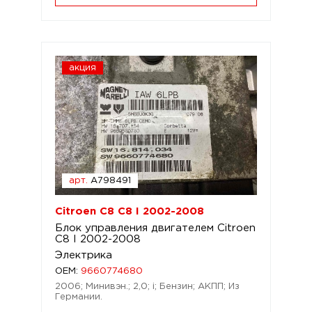
акция
арт.
A798491
Citroen C8 C8 I 2002-2008
Блок управления двигателем Citroen
C8 I 2002-2008
Электрика
OEM:
9660774680
2006; Минивэн.; 2,0; i; Бензин; АКПП; Из
Германии.