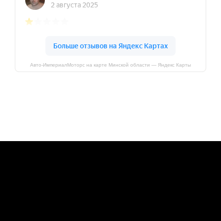
Авто-ИмпериалМоторс на карте Минской области — Яндекс Карты