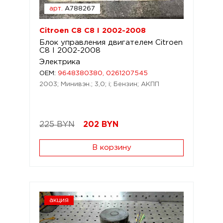
арт.
A788267
Citroen C8 C8 I 2002-2008
Блок управления двигателем Citroen
C8 I 2002-2008
Электрика
OEM:
9648380380, 0261207545
2003; Минивэн.; 3,0; i; Бензин; АКПП
225 BYN
202
BYN
В корзину
акция