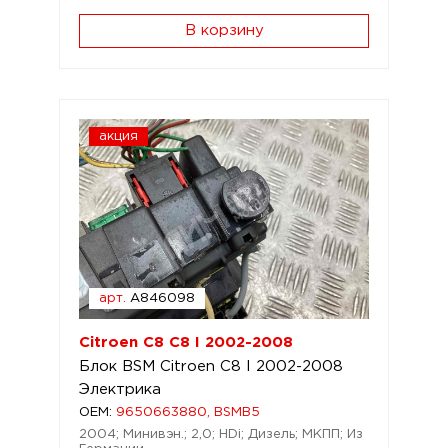
В корзину
акция
арт.
A846098
Citroen C8 C8 I 2002-2008
Блок BSM Citroen C8 I 2002-2008
Электрика
OEM:
9650663880, BSMB5
2004; Минивэн.; 2,0; HDi; Дизель; МКПП; Из