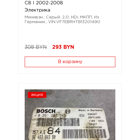
C8 I 2002-2008
Электрика
Минивэн.; Серый; 2,0; HDi; МКПП; Из
Германии.; VIN:VF7EBRHTB13201490
308 BYN
293
BYN
В корзину
акция