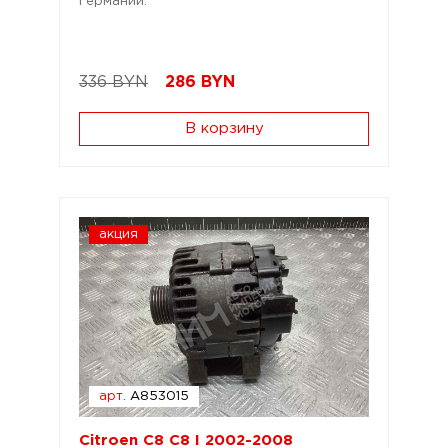
Германии.
336 BYN
286
BYN
В корзину
акция
арт.
A853015
Citroen C8 C8 I 2002-2008