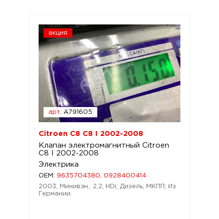
акция
арт.
A791605
Citroen C8 C8 I 2002-2008
Клапан электромагнитный Citroen
C8 I 2002-2008
Электрика
OEM:
9635704380, 0928400414
2003; Минивэн.; 2,2; HDi; Дизель; МКПП; Из
Германии.