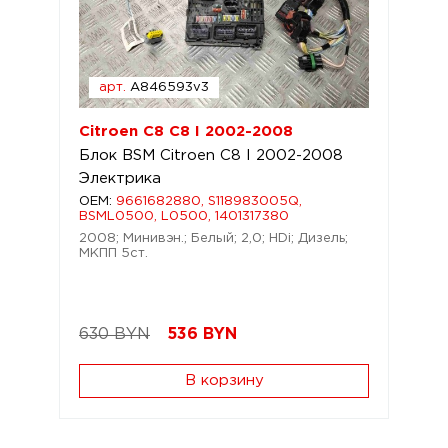
арт.
A846593v3
Citroen C8 C8 I 2002-2008
Блок BSM Citroen C8 I 2002-2008
Электрика
OEM:
9661682880, S118983005Q,
BSML0500, L0500, 1401317380
2008; Минивэн.; Белый; 2,0; HDi; Дизель;
МКПП 5ст.
630 BYN
536
BYN
В корзину