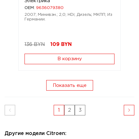
Электрика
OEM:
9636079380
2007; Минивэн.; 2,0; HDi; Дизель; МКПП; Из
Германии.
136 BYN
109
BYN
В корзину
Показать еще
1
2
3
Другие модели Citroen: