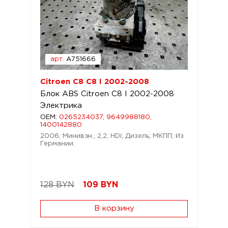
арт.
A751666
Citroen C8 C8 I 2002-2008
Блок ABS Citroen C8 I 2002-2008
Электрика
OEM:
0265234037, 9649988180,
1400142880
2006; Минивэн.; 2,2; HDi; Дизель; МКПП; Из
Германии.
128 BYN
109
BYN
В корзину