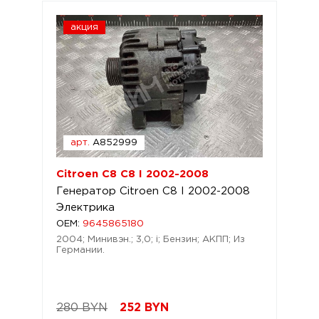
акция
арт.
A852999
Citroen C8 C8 I 2002-2008
Генератор Citroen C8 I 2002-2008
Электрика
OEM:
9645865180
2004; Минивэн.; 3,0; i; Бензин; АКПП; Из
Германии.
280 BYN
252
BYN