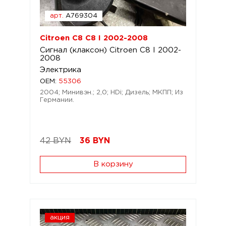
арт.
A769304
Citroen C8 C8 I 2002-2008
Сигнал (клаксон) Citroen C8 I 2002-
2008
Электрика
OEM:
55306
2004; Минивэн.; 2,0; HDi; Дизель; МКПП; Из
Германии.
42 BYN
36
BYN
В корзину
акция