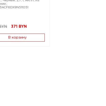
; Чёрный; 2,7; i; АКПП; Из
нии.;
C3ACF6DX9N511051
BYN
371
BYN
В корзину