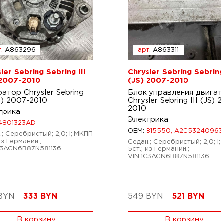
.
A863296
арт.
A863311
ler Sebring Sebring III
Chrysler Sebring Sebring
 2007-2010
(JS) 2007-2010
атор Chrysler Sebring
Блок управления двига
JS) 2007-2010
Chrysler Sebring III (JS)
2010
трика
Электрика
4801323AD
OEM:
815550, A2C5324096
.; Серебристый; 2,0; i; МКПП
Из Германии.;
Седан.; Серебристый; 2,0; i
C3ACN6B87N581136
5ст.; Из Германии.;
VIN:1C3ACN6B87N581136
BYN
333
BYN
549 BYN
521
BYN
В корзину
В корзину