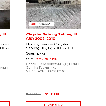
арт.
A863331
 III
Chrysler Sebring Sebring III
(JS) 2007-2010
телем
Провод массы Chrysler
 2007-
Sebring III (JS) 2007-2010
Электрика
OEM:
PO4795741AD
3
Седан.; Серебристый; 2,0; i; МКПП
5ст.; Из Германии.;
; МКПП
VIN:1C3ACN6B87N581136
62 BYN
59
BYN
В корзину