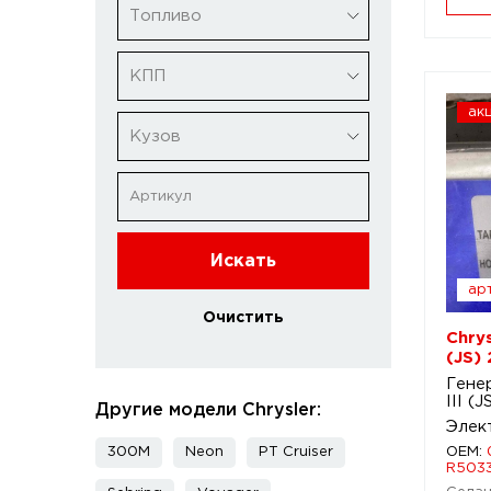
Топливо
КПП
ак
Кузов
Искать
арт
Очистить
Chrys
(JS)
Генер
III (
Другие модели Chrysler:
Элек
300M
Neon
PT Cruiser
OEM:
R503