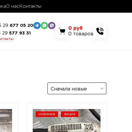
вка
О нас
Контакты
5 29
677 05 20
0
руб
5 29
577 93 31
0
товаров
онтакты
Сначала новые
новинка
акция