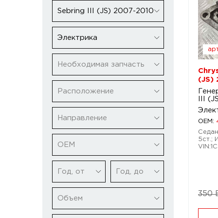
Sebring III (JS) 2007-2010
Электрика
арт
Необходимая запчасть
Chrys
(JS)
Расположение
Генер
III (
Элек
Направление
OEM:
Седан
5ст.; 
ОЕМ
VIN:1
Год, от
Год, до
350 
Объем