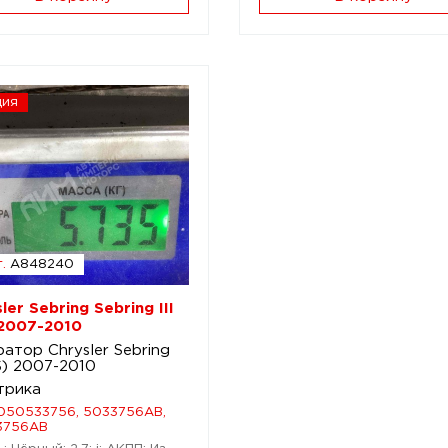
ция
.
A848240
ler Sebring Sebring III
 2007-2010
атор Chrysler Sebring
JS) 2007-2010
трика
050533756, 5033756AB,
3756AB