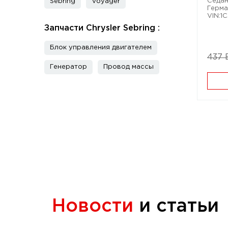
Седан.
Sebring
Voyager
Герма
VIN:1
Запчасти Chrysler Sebring :
Блок управления двигателем
437 
Генератор
Провод массы
Новости
и статьи