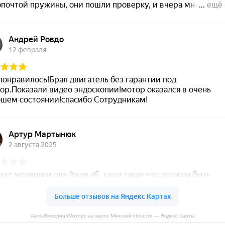
Авто-ИмпериалМоторс на карте Минской области — Яндекс Карты