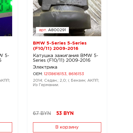
арт.
A800291
BMW 5-Series 5-Series
(F10/11) 2009-2016
W 5-
Катушка зажигания BMW 5-
6
Series (F10/11) 2009-2016
Электрика
OEM:
12138616153, 8616153
 АКПП;
2014; Седан.; 2,0; i; Бензин; АКПП;
Из Германии.
67 BYN
53
BYN
В корзину