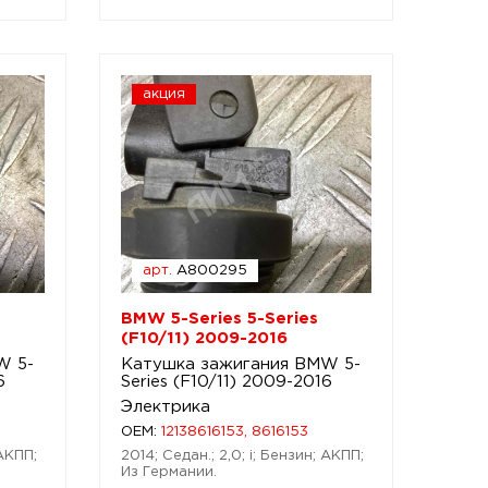
акция
арт.
A800295
BMW 5-Series 5-Series
(F10/11) 2009-2016
W 5-
Катушка зажигания BMW 5-
6
Series (F10/11) 2009-2016
Электрика
OEM:
12138616153, 8616153
 АКПП;
2014; Седан.; 2,0; i; Бензин; АКПП;
Из Германии.