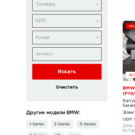
Топливо
КПП
ак
Кузов
Искать
арт
Очистить
BMW 
(F10
Кату
Serie
Другие модели BMW:
Элек
OEM:
1-Series
3-Series
5-Series
2014; 
Из Ге