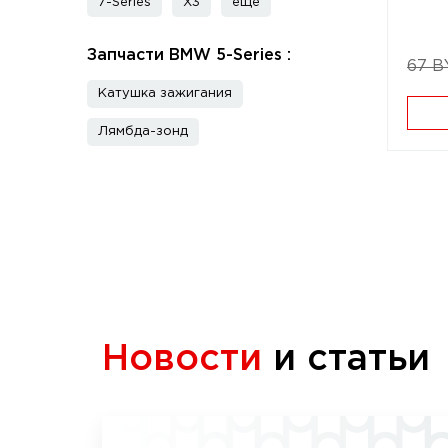
7-Series
X3
еще
Запчасти BMW 5-Series :
67 B
Катушка зажигания
Лямбда-зонд
Новости
и статьи