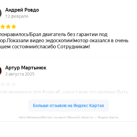
Авто-ИмпериалМоторс на карте Минской области — Яндекс Карты