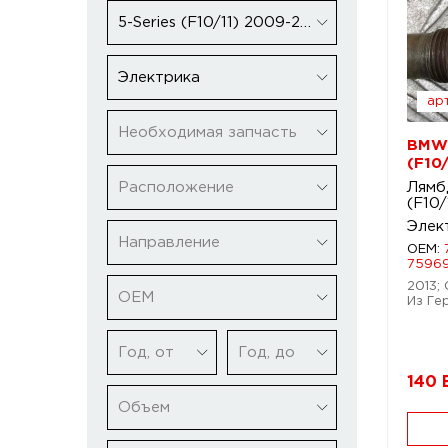
5-Series (F10/11) 2009-2016
Электрика
арт
Необходимая запчасть
BMW 
(F10
Расположение
Лямб
(F10/
Элек
Направление
OEM:
7596
2013; 
ОЕМ
Из Ге
Год, от
Год, до
140
Объем