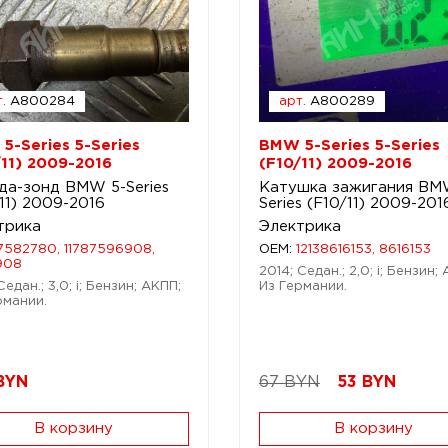
.
A800284
арт.
A800289
5-Series 5-Series
BMW 5-Series 5-Series
/11) 2009-2016
(F10/11) 2009-2016
да-зонд BMW 5-Series
Катушка зажигания BM
11) 2009-2016
Series (F10/11) 2009-201
трика
Электрика
7582780, 11787596908,
OEM:
12138616153, 8616153
908
2014; Седан.; 2,0; i; Бензин;
Седан.; 3,0; i; Бензин; АКПП;
Из Германии.
рмании.
BYN
67 BYN
53
BYN
В корзину
В корзину