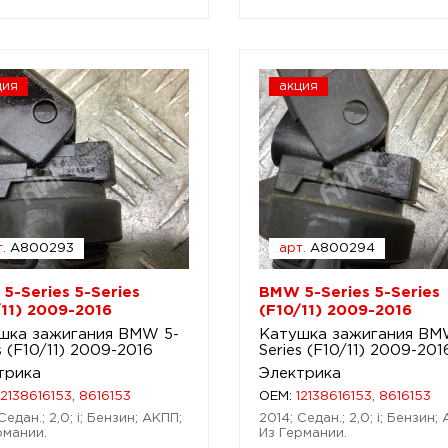
ция
акция
.
A800293
арт.
A800294
5-Series 5-Series
BMW 5-Series 5-Series
/11) 2009-2016
(F10/11) 2009-2016
шка зажигания BMW 5-
Катушка зажигания BM
s (F10/11) 2009-2016
Series (F10/11) 2009-201
трика
Электрика
12138616153, 8616153
OEM:
12138616153, 8616153
Седан.; 2,0; i; Бензин; АКПП;
2014; Седан.; 2,0; i; Бензин;
рмании.
Из Германии.