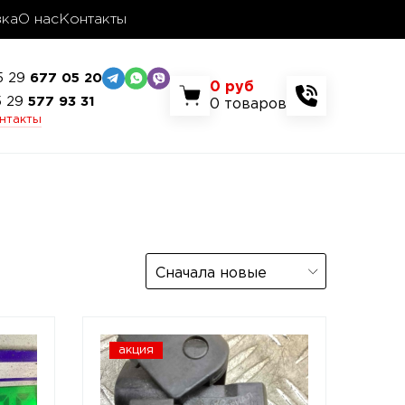
вка
О нас
Контакты
5 29
677 05 20
0
руб
5 29
577 93 31
0
товаров
онтакты
Сначала новые
акция