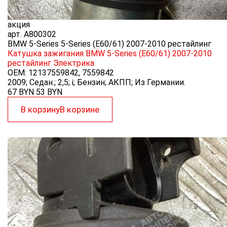
акция
арт.
A800302
BMW 5-Series 5-Series (E60/61) 2007-2010 рестайлинг
Катушка зажигания BMW 5-Series (E60/61) 2007-2010
рестайлинг
Электрика
OEM:
12137559842, 7559842
2009; Седан.; 2,5; i; Бензин; АКПП; Из Германии.
67 BYN
53
BYN
В корзину
В корзине