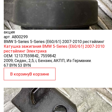
акция
арт.
A800299
BMW 5-Series 5-Series (E60/61) 2007-2010 рестайлинг
Катушка зажигания BMW 5-Series (E60/61) 2007-2010
рестайлинг
Электрика
OEM:
12137559842, 7559842
2009; Седан.; 2,5; i; Бензин; АКПП; Из Германии.
67 BYN
53
BYN
В корзину
В корзине