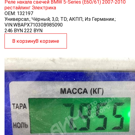
Реле накала свечей BMW 5-Series (E60/61) 2007-2010
рестайлинг
Электрика
OEM:
132197
Универсал.; Чёрный; 3,0; TD; АКПП; Из Германии.;
VIN:WBAPX71030B985090
246 BYN
222
BYN
В корзину
В корзине