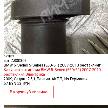
акция
арт.
A800303
BMW 5-Series 5-Series (E60/61) 2007-2010 рестайлинг
Катушка зажигания BMW 5-Series (E60/61) 2007-2010
рестайлинг
Электрика
2009; Седан.; 2,5; i; Бензин; АКПП; Из Германии.
67 BYN
53
BYN
В корзину
В корзине