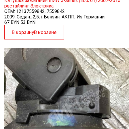
Катушка зажигания BMW 5-Series (E60/61) 2007-2010
рестайлинг
Электрика
OEM:
12137559842, 7559842
2009; Седан.; 2,5; i; Бензин; АКПП; Из Германии.
67 BYN
53
BYN
В корзину
В корзине