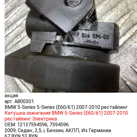
акция
арт.
A800301
BMW 5-Series 5-Series (E60/61) 2007-2010 рестайлинг
Катушка зажигания BMW 5-Series (E60/61) 2007-2010
рестайлинг
Электрика
OEM:
12137594596, 7594596
2009; Седан.; 2,5; i; Бензин; АКПП; Из Германии.
67 BYN
53
BYN