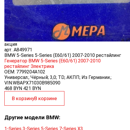
акция
арт.
A849971
BMW 5-Series 5-Series (E60/61) 2007-2010 рестайлинг
Генератор BMW 5-Series (E60/61) 2007-2010
рестайлинг
Электрика
OEM:
7799204A102
Универсал.; Чёрный; 3,0; TD; АКПП; Из Германии.;
VIN:WBAPX71030B985090
468 BYN
421
BYN
В корзину
В корзине
Другие модели BMW:
1-Series
3-Series
5-Series
7-Series
X3