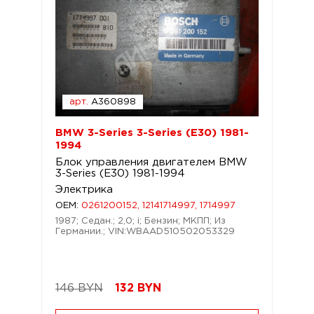
арт.
A360898
BMW 3-Series 3-Series (E30) 1981-
1994
Блок управления двигателем BMW
3-Series (E30) 1981-1994
Электрика
OEM:
0261200152, 12141714997, 1714997
1987; Седан.; 2,0; i; Бензин; МКПП; Из
Германии.; VIN:WBAAD510502053329
146 BYN
132
BYN