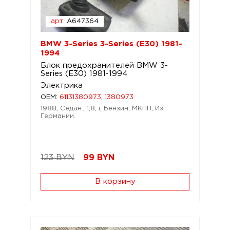
арт.
A647364
BMW 3-Series 3-Series (E30) 1981-
1994
Блок предохранителей BMW 3-
Series (E30) 1981-1994
Электрика
OEM:
61131380973, 1380973
1988; Седан.; 1,8; i; Бензин; МКПП; Из
Германии.
123 BYN
99
BYN
В корзину