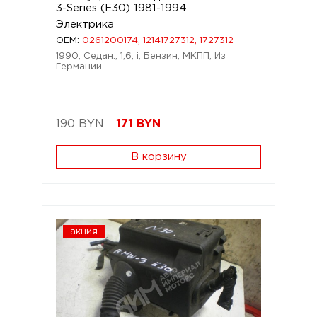
3-Series (E30) 1981-1994
Электрика
OEM:
0261200174, 12141727312, 1727312
1990; Седан.; 1,6; i; Бензин; МКПП; Из
Германии.
190 BYN
171
BYN
В корзину
акция