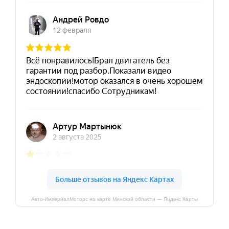
Авто-ИмпериалМоторс на карте Минской области — Яндекс Карты