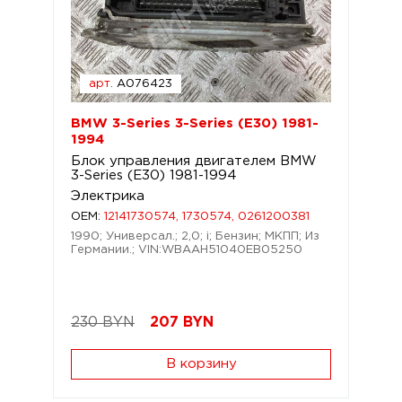
арт.
A076423
BMW 3-Series 3-Series (E30) 1981-
1994
Блок управления двигателем BMW
3-Series (E30) 1981-1994
Электрика
OEM:
12141730574, 1730574, 0261200381
1990; Универсал.; 2,0; i; Бензин; МКПП; Из
Германии.; VIN:WBAAH51040EB05250
230 BYN
207
BYN
В корзину