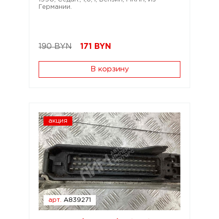
Германии.
190 BYN
171
BYN
В корзину
акция
арт.
A839271