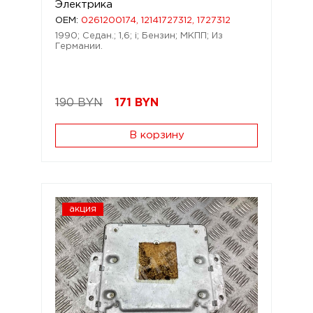
Электрика
OEM:
0261200174, 12141727312, 1727312
1990; Седан.; 1,6; i; Бензин; МКПП; Из
Германии.
190 BYN
171
BYN
В корзину
акция