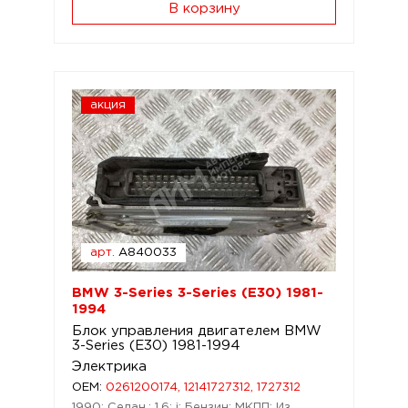
В корзину
акция
арт.
A840033
BMW 3-Series 3-Series (E30) 1981-
1994
Блок управления двигателем BMW
3-Series (E30) 1981-1994
Электрика
OEM:
0261200174, 12141727312, 1727312
1990; Седан.; 1,6; i; Бензин; МКПП; Из