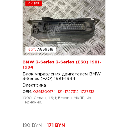
акция
арт.
A839318
BMW 3-Series 3-Series (E30) 1981-
1994
Блок управления двигателем BMW
3-Series (E30) 1981-1994
Электрика
OEM:
0261200174, 12141727312, 1727312
1990; Седан.; 1,6; i; Бензин; МКПП; Из
Германии.
190 BYN
171
BYN