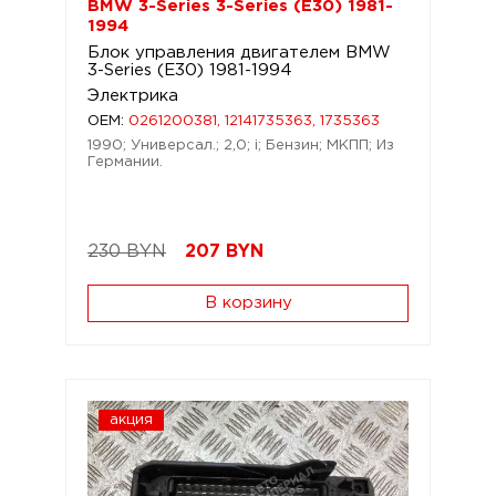
BMW 3-Series 3-Series (E30) 1981-
1994
Блок управления двигателем BMW
3-Series (E30) 1981-1994
Электрика
OEM:
0261200381, 12141735363, 1735363
1990; Универсал.; 2,0; i; Бензин; МКПП; Из
Германии.
230 BYN
207
BYN
В корзину
акция