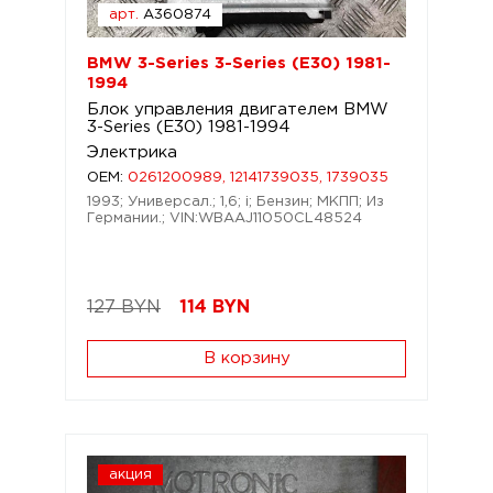
арт.
A360874
BMW 3-Series 3-Series (E30) 1981-
1994
Блок управления двигателем BMW
3-Series (E30) 1981-1994
Электрика
OEM:
0261200989, 12141739035, 1739035
1993; Универсал.; 1,6; i; Бензин; МКПП; Из
Германии.; VIN:WBAAJ11050CL48524
127 BYN
114
BYN
В корзину
акция