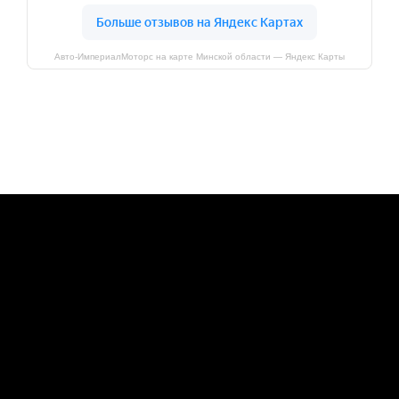
Авто-ИмпериалМоторс на карте Минской области — Яндекс Карты