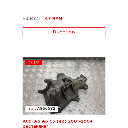
59 BYN
47
BYN
В корзину
акция
арт.
A856582
Audi A6 A6 C5 (4B) 2001-2004
рестайлинг