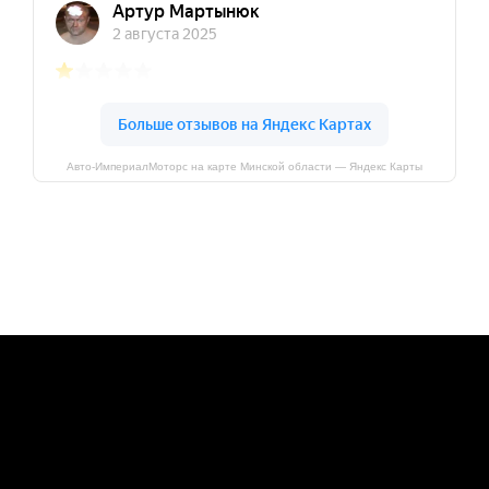
Авто-ИмпериалМоторс на карте Минской области — Яндекс Карты