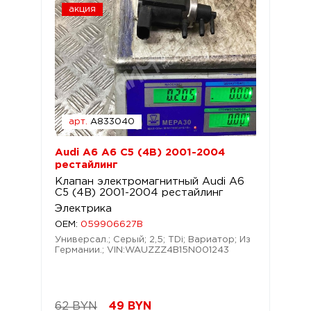
акция
арт.
A833040
Audi A6 A6 C5 (4B) 2001-2004
рестайлинг
Клапан электромагнитный Audi A6
C5 (4B) 2001-2004 рестайлинг
Электрика
OEM:
059906627B
Универсал.; Серый; 2,5; TDi; Вариатор; Из
Германии.; VIN:WAUZZZ4B15N001243
62 BYN
49
BYN