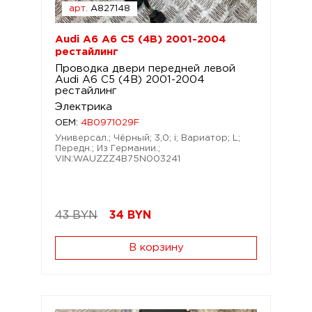
арт.
A827148
Audi A6 A6 C5 (4B) 2001-2004
рестайлинг
Проводка двери передней левой
Audi A6 C5 (4B) 2001-2004
рестайлинг
Электрика
OEM:
4B0971029F
Универсал.; Чёрный; 3,0; i; Вариатор; L;
Передн.; Из Германии.;
VIN:WAUZZZ4B75N003241
43 BYN
34
BYN
В корзину