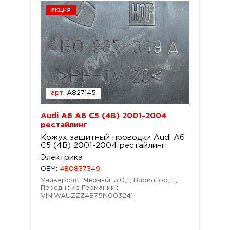
акция
арт.
A827145
Audi A6 A6 C5 (4B) 2001-2004
рестайлинг
Кожух защитный проводки Audi A6
C5 (4B) 2001-2004 рестайлинг
Электрика
OEM:
4B0837349
Универсал.; Чёрный; 3,0; i; Вариатор; L;
Передн.; Из Германии.;
VIN:WAUZZZ4B75N003241