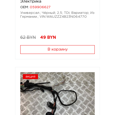
Электрика
OEM:
059906627
Универсал.; Чёрный; 2,5; TDi; Вариатор; Из
Германии.; VIN:WAUZZZ4B23N064770
62 BYN
49
BYN
В корзину
акция