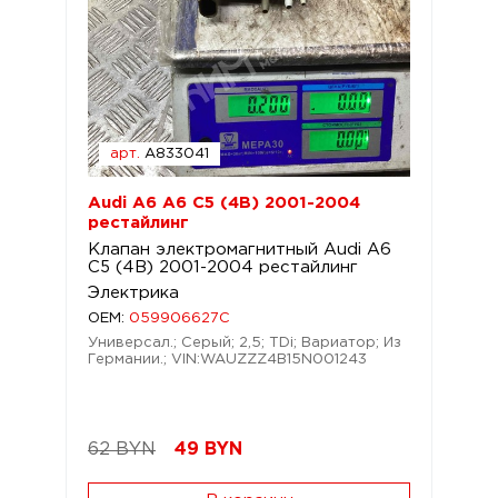
арт.
A833041
Audi A6 A6 C5 (4B) 2001-2004
рестайлинг
Клапан электромагнитный Audi A6
C5 (4B) 2001-2004 рестайлинг
Электрика
OEM:
059906627C
Универсал.; Серый; 2,5; TDi; Вариатор; Из
Германии.; VIN:WAUZZZ4B15N001243
62 BYN
49
BYN