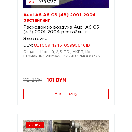
арт.
A798737
Audi A6 A6 C5 (4B) 2001-2004
рестайлинг
Расходомер воздуха Audi A6 C5
(4B) 2001-2004 рестайлинг
Электрика
OEM:
8ET00914245, 059906461D
Седан.; Чёрный; 2,5; TDi; АКПП; Из
Германии.; VIN:WAUZZZ4BZ2N000773
112 BYN
101
BYN
В корзину
акция