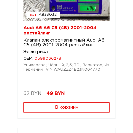
арт.
A833032
Audi A6 A6 C5 (4B) 2001-2004
рестайлинг
Клапан электромагнитный Audi A6
C5 (4B) 2001-2004 рестайлинг
Электрика
OEM:
059906627B
Универсал.; Чёрный; 2,5; TDi; Вариатор; Из
Германии.; VIN:WAUZZZ4B23N064770
62 BYN
49
BYN
В корзину