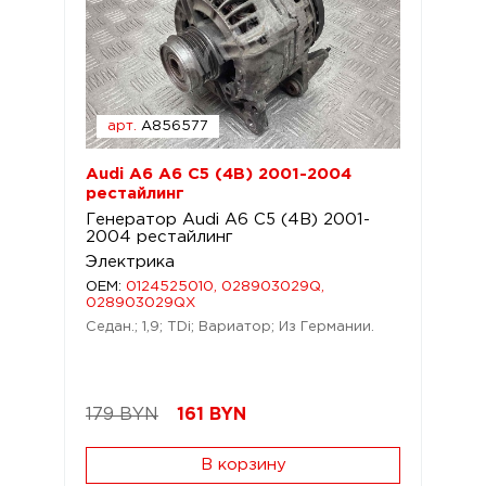
арт.
A856577
Audi A6 A6 C5 (4B) 2001-2004
рестайлинг
Генератор Audi A6 C5 (4B) 2001-
2004 рестайлинг
Электрика
OEM:
0124525010, 028903029Q,
028903029QX
Седан.; 1,9; TDi; Вариатор; Из Германии.
179 BYN
161
BYN
В корзину