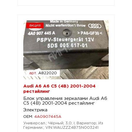
акция
арт.
A822020
Audi A6 A6 C5 (4B) 2001-2004
рестайлинг
Блок управления зеркалами Audi A6
C5 (4B) 2001-2004 рестайлинг
Электрика
OEM:
4A0907445A
Универсал.; Чёрный; 3,0; i; Вариатор; Из
Германии.; VIN:WAUZZZ4B75N003241