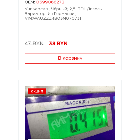
OEM:
059906627B
Универсал.; Чёрный; 2,5; TDi; Дизель;
Вариатор; Из Германии.;
VIN:WAUZZZ4B03N070731
47 BYN
38
BYN
В корзину
акция