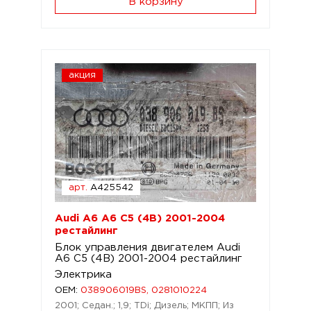
В корзину
акция
арт.
A425542
Audi A6 A6 C5 (4B) 2001-2004
рестайлинг
Блок управления двигателем Audi
A6 C5 (4B) 2001-2004 рестайлинг
Электрика
OEM:
038906019BS, 0281010224
2001; Седан.; 1,9; TDi; Дизель; МКПП; Из