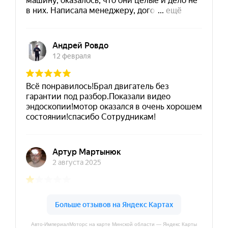
Авто-ИмпериалМоторс на карте Минской области — Яндекс Карты