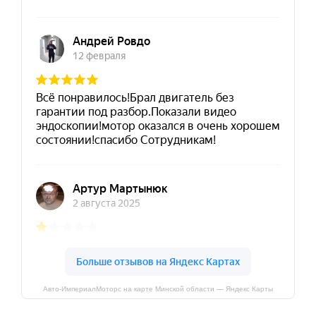
Авто-ИмпериалМоторс на карте Минской области — Яндекс Карты