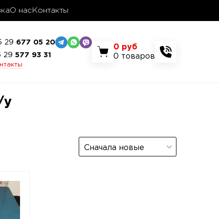
вка
О нас
Контакты
5 29
677 05 20
0
руб
5 29
577 93 31
0
товаров
онтакты
/у
Сначала новые