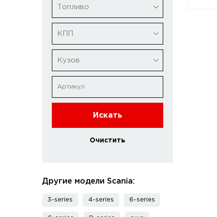
Топливо
КПП
Кузов
Искать
Очистить
Другие модели Scania:
3-series
4-series
6-series