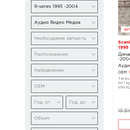
R-series 1995 -2004
Аудио Видео Медиа
арт
Необходимая запчасть
Scani
1995
Расположение
Динам
-200
Ауди
Направление
OEM:
Тягач.
Из Ге
ОЕМ
VIN:
Год, от
Год, до
19 B
Объем