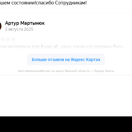
Авто-ИмпериалМоторс на карте Минской области — Яндекс Карты