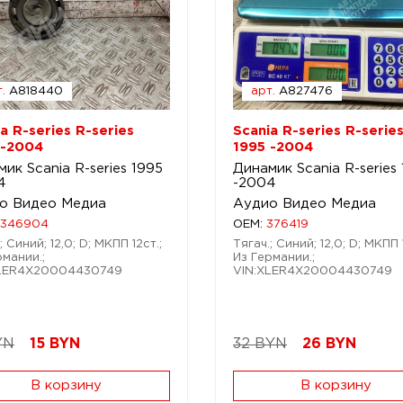
.
A818440
арт.
A827476
a R-series R-series
Scania R-series R-serie
 -2004
1995 -2004
ик Scania R-series 1995
Динамик Scania R-series
4
-2004
о Видео Медиа
Аудио Видео Медиа
1346904
OEM:
376419
; Синий; 12,0; D; МКПП 12ст.;
Тягач.; Синий; 12,0; D; МКПП 
рмании.;
Из Германии.;
XLER4X20004430749
VIN:XLER4X20004430749
YN
15
BYN
32 BYN
26
BYN
В корзину
В корзину