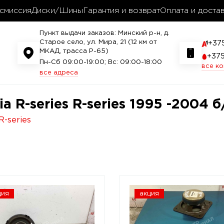
смиссия
Диски/Шины
Гарантия и возврат
Оплата и доста
Пункт выдачи заказов: Минский р-н, д.
Старое село, ул. Мира, 21 (12 км от
+37
МКАД, трасса P-65)
+37
Пн-Сб 09:00-19:00; Вс: 09:00-18:00
все к
все адреса
 R-series R-series 1995 -2004 б
R-series
ция
акция