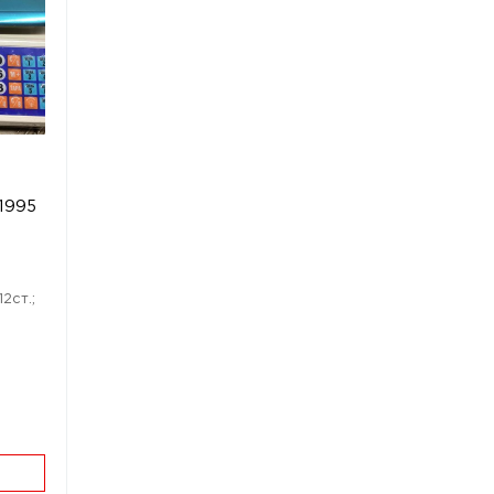
s
 1995
12ст.;