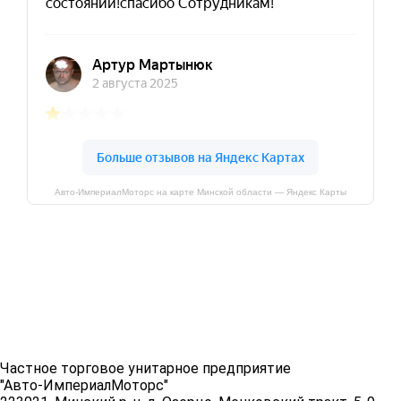
Авто-ИмпериалМоторс на карте Минской области — Яндекс Карты
Частное торговое унитарное предприятие
"Авто-ИмпериалМоторс"