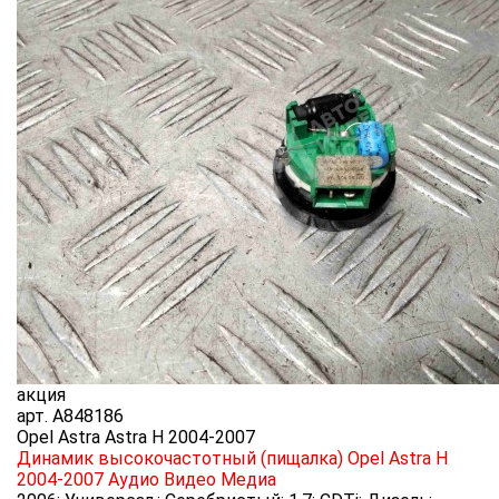
акция
арт.
A848186
Opel Astra Astra H 2004-2007
Динамик высокочастотный (пищалка) Opel Astra H
2004-2007
Аудио Видео Медиа