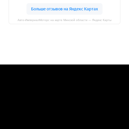
Авто-ИмпериалМоторс на карте Минской области — Яндекс Карты