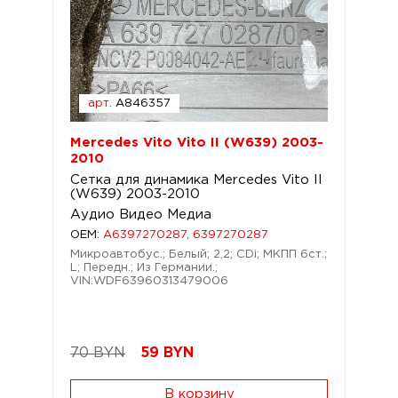
арт.
A846357
Mercedes Vito Vito II (W639) 2003-
2010
Сетка для динамика Mercedes Vito II
(W639) 2003-2010
Аудио Видео Медиа
OEM:
A6397270287, 6397270287
Микроавтобус.; Белый; 2,2; CDi; МКПП 6ст.;
L; Передн.; Из Германии.;
VIN:WDF63960313479006
70 BYN
59
BYN
В корзину