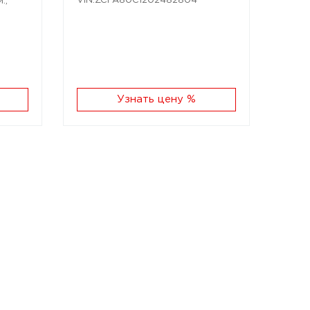
VIN:ZCFA80C1202482804
.;
Узнать цену %