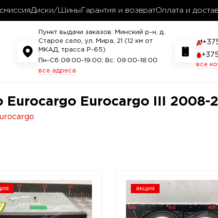
смиссия
Диски/Шины
Гарантия и возврат
Оплата и доста
Пункт выдачи заказов: Минский р-н, д.
Старое село, ул. Мира, 21 (12 км от
+37
МКАД, трасса P-65)
+37
Пн-Сб 09:00-19:00; Вс: 09:00-18:00
все к
все адреса
Eurocargo Eurocargo III 2008-
urocargo
ция
акция