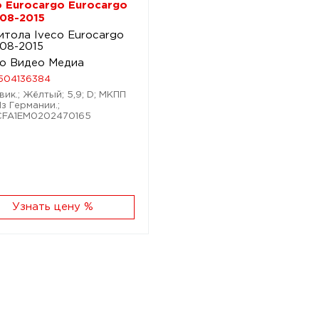
o Eurocargo Eurocargo
008-2015
итола Iveco Eurocargo
008-2015
о Видео Медиа
504136384
вик.; Жёлтый; 5,9; D; МКПП
Из Германии.;
CFA1EM0202470165
Узнать цену %