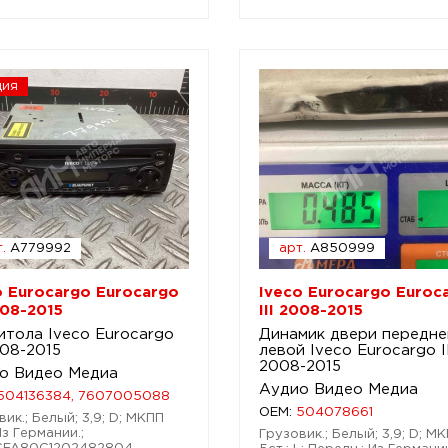
ция
.
A779992
арт.
A850999
o Eurocargo Eurocargo
Iveco Eurocargo Euroc
008-2015
III 2008-2015
итола Iveco Eurocargo
Динамик двери передне
008-2015
левой Iveco Eurocargo I
2008-2015
о Видео Медиа
Аудио Видео Медиа
504136384, 7607005088
OEM:
504078661
ик.; Белый; 3,9; D; МКПП
Из Германии.;
Грузовик.; Белый; 3,9; D; М