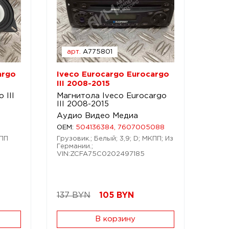
арт.
A775801
argo
Iveco Eurocargo Eurocargo
III 2008-2015
 III
Магнитола Iveco Eurocargo
III 2008-2015
Аудио Видео Медиа
OEM:
504136384, 7607005088
КПП
Грузовик.; Белый; 3,9; D; МКПП; Из
Германии.;
VIN:ZCFA75C0202497185
137 BYN
105
BYN
В корзину