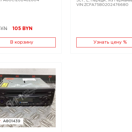
ZCFA80C1202482804
5ст.; L; Передн.; Из Германии
VIN:ZCFA75B0202476680
BYN
105
BYN
В корзину
Узнать цену %
.
A801439