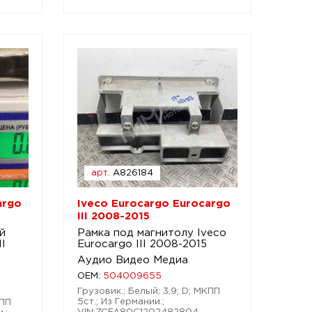
арт.
A826184
argo
Iveco Eurocargo Eurocargo
III 2008-2015
й
Рамка под магнитолу Iveco
II
Eurocargo III 2008-2015
Аудио Видео Медиа
OEM:
504009655
Грузовик.; Белый; 3,9; D; МКПП
5ст.; Из Германии.;
КПП