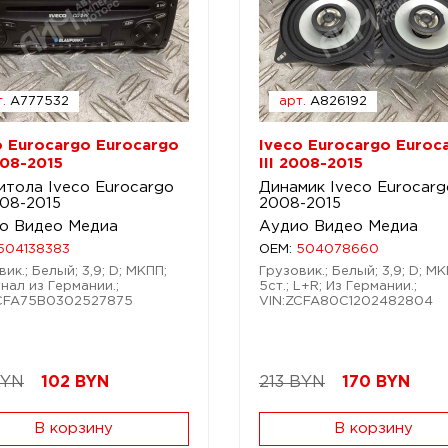
.
A777532
арт.
A826192
o Eurocargo Eurocargo
Iveco Eurocargo Euroc
008-2015
III 2008-2015
итола Iveco Eurocargo
Динамик Iveco Eurocargo
008-2015
2008-2015
о Видео Медиа
Аудио Видео Медиа
504138383
OEM:
504078660
ик.; Белый; 3,9; D; МКПП;
Грузовик.; Белый; 3,9; D; М
нал из Германии.;
5ст.; L+R; Из Германии.;
ZCFA75B0302527875
VIN:ZCFA80C1202482804
BYN
102
BYN
213 BYN
170
BYN
В корзину
В корзину