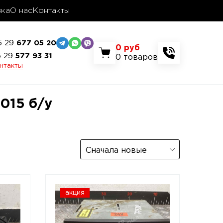
вка
О нас
Контакты
5 29
677 05 20
0
руб
5 29
577 93 31
0
товаров
онтакты
2015 б/у
Сначала новые
акция