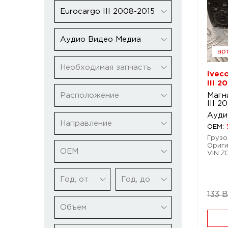
Eurocargo III 2008-2015
Аудио Видео Медиа
арт
Необходимая запчасть
Ivec
III 2
Расположение
Магн
III 2
Ауди
Направление
OEM:
Грузов
Ориги
ОЕМ
VIN:
Год, от
Год, до
133 
Объем