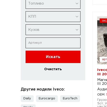
Топливо
КПП
ак
Кузов
Искать
арт
Очистить
Ivec
III 2
Магн
III 2
Другие модели Iveco:
Ауди
OEM:
Daily
Eurocargo
EuroTech
Грузов
5ст.; 