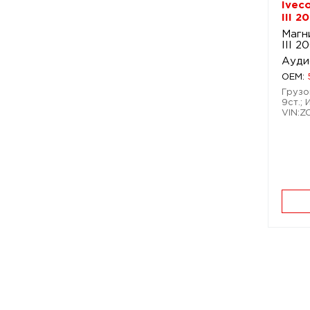
Ivec
III 2
Магн
III 2
Ауди
OEM:
Грузо
9ст.; 
VIN:Z