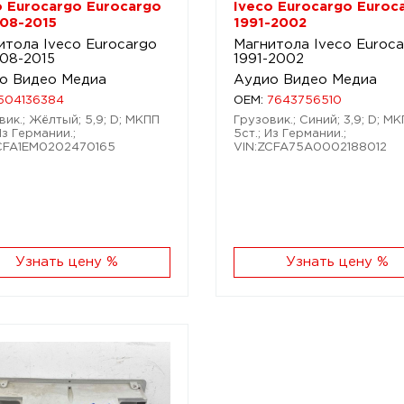
o Eurocargo Eurocargo
Iveco Eurocargo Euroca
008-2015
1991-2002
итола Iveco Eurocargo
Магнитола Iveco Euroca
008-2015
1991-2002
о Видео Медиа
Аудио Видео Медиа
504136384
OEM:
7643756510
вик.; Жёлтый; 5,9; D; МКПП
Грузовик.; Синий; 3,9; D; М
Из Германии.;
5ст.; Из Германии.;
CFA1EM0202470165
VIN:ZCFA75A0002188012
Узнать цену %
Узнать цену %