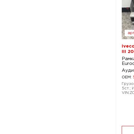
арт
Ivec
III 2
Рамк
Euroc
Ауди
OEM:
Грузов
5ст.; 
VIN: