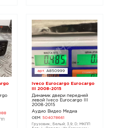
арт.
A850999
argo
Iveco Eurocargo Eurocargo
III 2008-2015
argo
Динамик двери передней
левой Iveco Eurocargo III
2008-2015
Аудио Видео Медиа
088
OEM:
504078661
КПП
Грузовик.; Белый; 3,9; D; МКПП