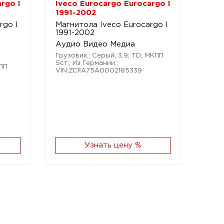
rgo I
Iveco Eurocargo Eurocargo I
1991-2002
rgo I
Магнитола Iveco Eurocargo I
1991-2002
Аудио Видео Медиа
Грузовик.; Серый; 3,9; TD; МКПП
5ст.; Из Германии.;
КПП
VIN:ZCFA75A0002185339
Узнать цену %