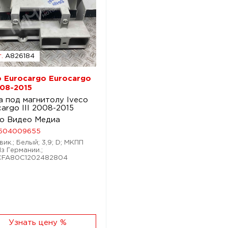
.
A826184
o Eurocargo Eurocargo
008-2015
а под магнитолу Iveco
argo III 2008-2015
о Видео Медиа
504009655
ик.; Белый; 3,9; D; МКПП
Из Германии.;
ZCFA80C1202482804
Узнать цену %