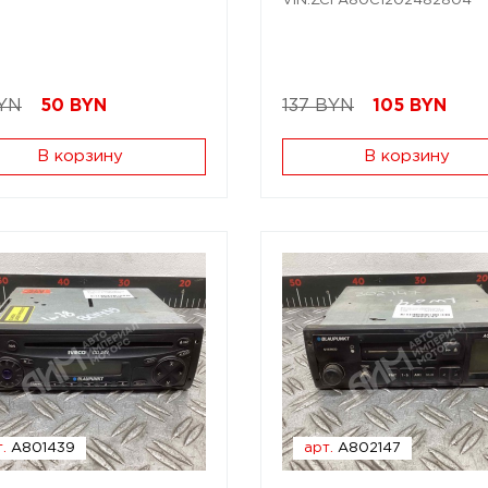
VIN:ZCFA80C1202482804
YN
50
BYN
137 BYN
105
BYN
В корзину
В корзину
.
A801439
арт.
A802147