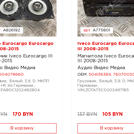
.
A826192
арт.
A775801
o Eurocargo Eurocargo
Iveco Eurocargo Euroc
008-2015
III 2008-2015
ик Iveco Eurocargo III
Магнитола Iveco Euroc
-2015
III 2008-2015
о Видео Медиа
Аудио Видео Медиа
504078660
OEM:
504136384, 7607005
ик.; Белый; 3,9; D; МКПП
Грузовик.; Белый; 3,9; D; МК
L+R; Из Германии.;
Германии.;
ZCFA80C1202482804
VIN:ZCFA75C0202497185
BYN
170
BYN
137 BYN
105
BYN
В корзину
В корзину