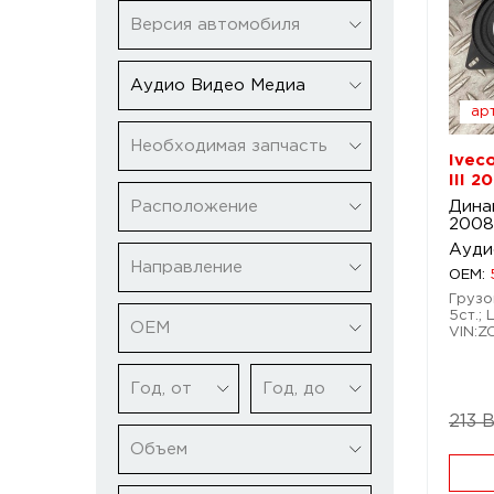
Версия автомобиля
Аудио Видео Медиа
арт
Необходимая запчасть
Ivec
III 2
Расположение
Динам
2008
Ауди
Направление
OEM:
Грузов
5ст.; 
ОЕМ
VIN:
Год, от
Год, до
213 
Объем