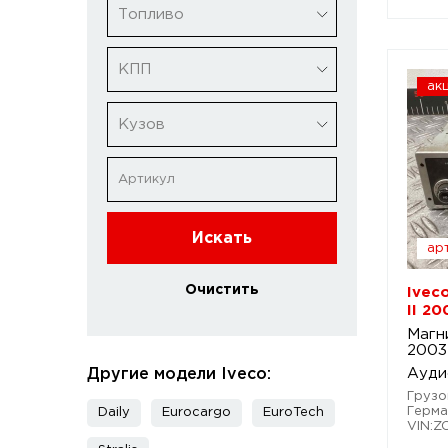
Топливо
КПП
ак
Кузов
Искать
арт
Очистить
Ivec
II 2
Магн
2003
Другие модели Iveco:
Ауди
Грузов
Герма
Daily
Eurocargo
EuroTech
VIN: