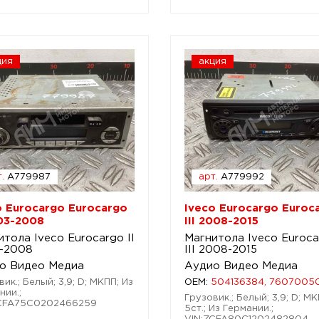
ция
акция
.
A779987
арт.
A779992
o Eurocargo Eurocargo
Iveco Eurocargo Euroc
003-2008
III 2008-2015
итола Iveco Eurocargo II
Магнитола Iveco Euroc
-2008
III 2008-2015
о Видео Медиа
Аудио Видео Медиа
ик.; Белый; 3,9; D; МКПП; Из
OEM:
504136384, 7607005
нии.;
Грузовик.; Белый; 3,9; D; М
ZCFA75C0202466259
5ст.; Из Германии.;