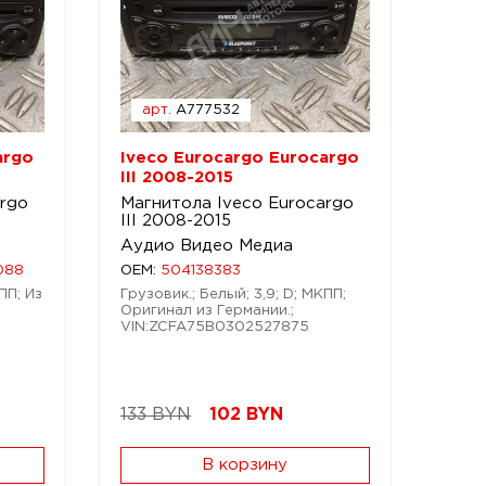
арт.
A777532
argo
Iveco Eurocargo Eurocargo
III 2008-2015
argo
Магнитола Iveco Eurocargo
III 2008-2015
Аудио Видео Медиа
088
OEM:
504138383
ПП; Из
Грузовик.; Белый; 3,9; D; МКПП;
Оригинал из Германии.;
VIN:ZCFA75B0302527875
133 BYN
102
BYN
В корзину