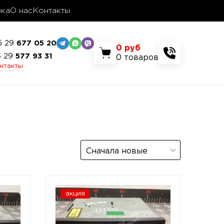
вка
О нас
Контакты
5 29
677 05 20
0
руб
5 29
577 93 31
0
товаров
онтакты
Сначала новые
акция