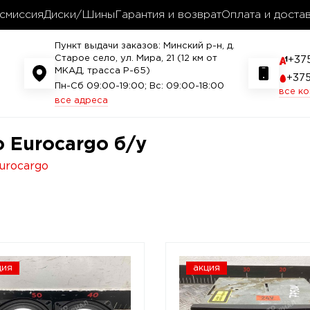
смиссия
Диски/Шины
Гарантия и возврат
Оплата и доста
Пункт выдачи заказов: Минский р-н, д.
Старое село, ул. Мира, 21 (12 км от
+37
МКАД, трасса P-65)
+37
Пн-Сб 09:00-19:00; Вс: 09:00-18:00
все к
все адреса
 Eurocargo б/у
urocargo
ция
акция