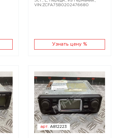
5ст.; L; Передн.; Из Германии.;
VIN:ZCFA75B0202476680
Узнать цену %
арт.
A812223