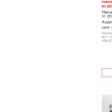
Ivec
III 2
Магн
III 2
Ауди
OEM:
Грузо
9ст.; 
VIN:Z