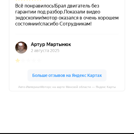
Авто-ИмпериалМоторс на карте Минской области — Яндекс Карты