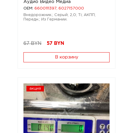
Аудио Видео Медиа
OEM:
6600111397, 6027157000
Внедорожник.; Серый; 2,0; Ti; АКПП;
Передн.; Из Германии.
67 BYN
57
BYN
В корзину
акция