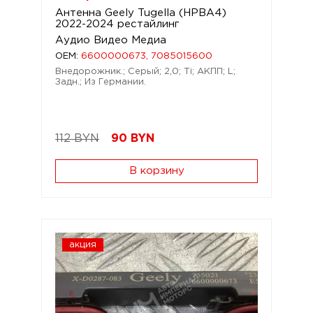
Антенна Geely Tugella (HPBA4)
2022-2024 рестайлинг
Аудио Видео Медиа
OEM:
6600000673, 7085015600
Внедорожник.; Серый; 2,0; Ti; АКПП; L;
Задн.; Из Германии.
112 BYN
90
BYN
В корзину
акция