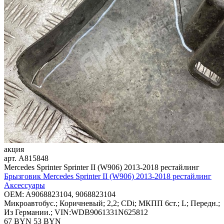
акция
арт.
A815848
Mercedes Sprinter Sprinter II (W906) 2013-2018 рестайлинг
Брызговик Mercedes Sprinter II (W906) 2013-2018 рестайлинг
Аксессуары
OEM:
A9068823104, 9068823104
Микроавтобус.; Коричневый; 2,2; CDi; МКПП 6ст.; L; Передн.;
Из Германии.; VIN:WDB9061331N625812
67 BYN
53
BYN