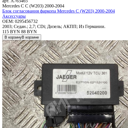
арт.
A763465
Mercedes C C (W203) 2000-2004
Блок согласования фаркопа Mercedes C (W203) 2000-2004
Аксессуары
OEM:
0295456732
2003; Седан.; 2,7; CDi; Дизель; АКПП; Из Германии.
115 BYN
88
BYN
В корзину
В корзине