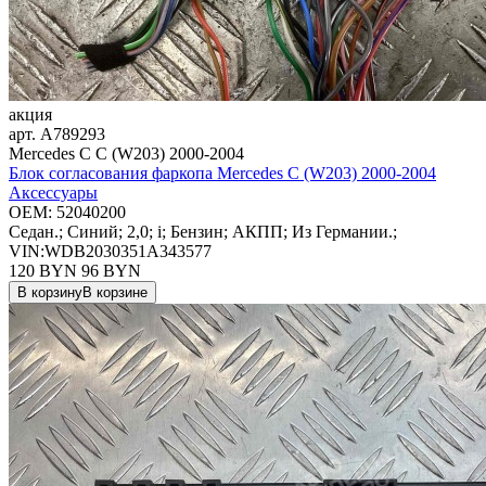
акция
арт.
A789293
Mercedes C C (W203) 2000-2004
Блок согласования фаркопа Mercedes C (W203) 2000-2004
Аксессуары
OEM:
52040200
Седан.; Синий; 2,0; i; Бензин; АКПП; Из Германии.;
VIN:WDB2030351A343577
120 BYN
96
BYN
В корзину
В корзине