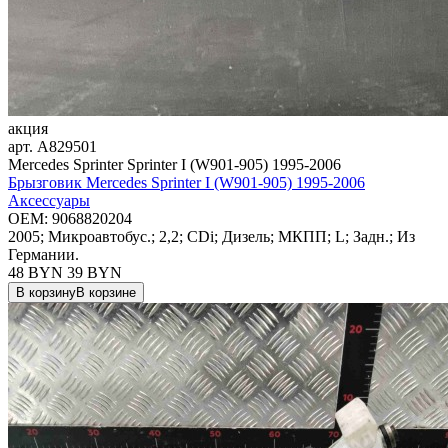
акция
арт.
A829501
Mercedes Sprinter Sprinter I (W901-905) 1995-2006
Брызговик Mercedes Sprinter I (W901-905) 1995-2006
Аксессуары
OEM:
9068820204
2005; Микроавтобус.; 2,2; CDi; Дизель; МКПП; L; Задн.; Из
Германии.
48 BYN
39
BYN
В корзину
В корзине