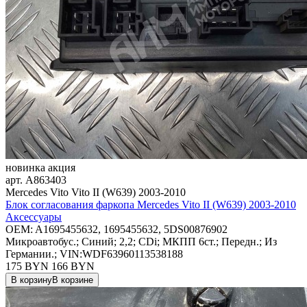
новинка
акция
арт.
A863403
Mercedes Vito Vito II (W639) 2003-2010
Блок согласования фаркопа Mercedes Vito II (W639) 2003-2010
Аксессуары
OEM:
A1695455632, 1695455632, 5DS00876902
Микроавтобус.; Синий; 2,2; CDi; МКПП 6ст.; Передн.; Из
Германии.; VIN:WDF63960113538188
175 BYN
166
BYN
В корзину
В корзине