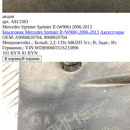
акция
арт.
A813383
Mercedes Sprinter Sprinter II (W906) 2006-2013
Брызговик Mercedes Sprinter II (W906) 2006-2013
Аксессуары
OEM:
A9068820704, 9068820704
Микроавтобус.; Белый; 2,2; CDi; МКПП 5ст.; R; Задн.; Из
Германии.; VIN:WDB9066551S233896
101 BYN
81
BYN
В корзину
В корзине