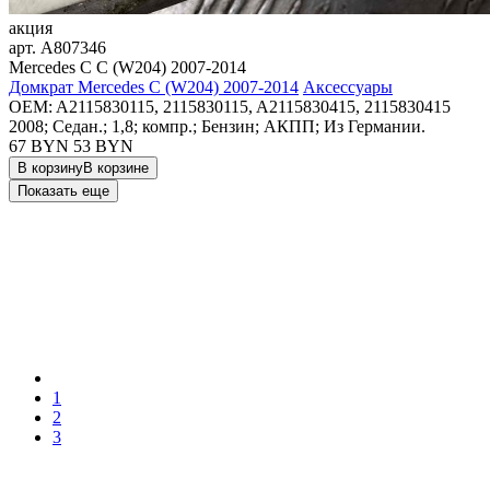
акция
арт.
A807346
Mercedes C C (W204) 2007-2014
Домкрат Mercedes C (W204) 2007-2014
Аксессуары
OEM:
A2115830115, 2115830115, A2115830415, 2115830415
2008; Седан.; 1,8; компр.; Бензин; АКПП; Из Германии.
67 BYN
53
BYN
В корзину
В корзине
Показать еще
1
2
3