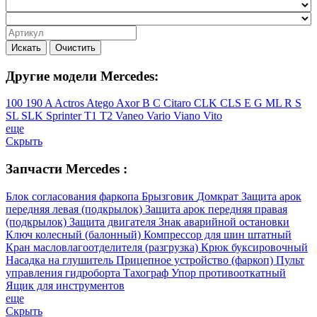
Искать
Очистить
Другие модели Mercedes:
100
190
A
Actros
Atego
Axor
B
C
Citaro
CLK
CLS
E
G
ML
R
S
SL
SLK
Sprinter
T1
T2
Vaneo
Vario
Viano
Vito
еще
Скрыть
Запчасти Mercedes :
Блок согласования фаркопа
Брызговик
Домкрат
Защита арок
передняя левая (подкрылок)
Защита арок передняя правая
(подкрылок)
Защита двигателя
Знак аварийной остановки
Ключ колесный (балонный)
Компрессор для шин штатный
Кран масловлагоотделителя (разгрузка)
Крюк буксировочный
Насадка на глушитель
Прицепное устройство (фаркоп)
Пульт
управления гидроборта
Тахограф
Упор противооткатный
Ящик для инструментов
еще
Скрыть