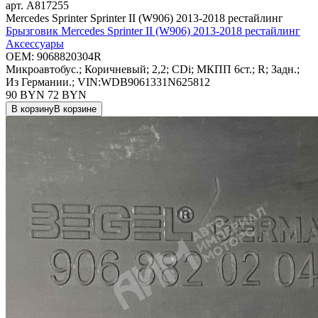
арт.
A817255
Mercedes Sprinter Sprinter II (W906) 2013-2018 рестайлинг
Брызговик Mercedes Sprinter II (W906) 2013-2018 рестайлинг
Аксессуары
OEM:
9068820304R
Микроавтобус.; Коричневый; 2,2; CDi; МКПП 6ст.; R; Задн.;
Из Германии.; VIN:WDB9061331N625812
90 BYN
72
BYN
В корзину
В корзине