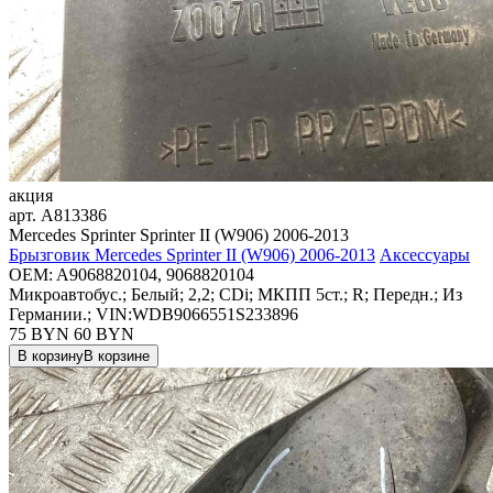
акция
арт.
A813386
Mercedes Sprinter Sprinter II (W906) 2006-2013
Брызговик Mercedes Sprinter II (W906) 2006-2013
Аксессуары
OEM:
A9068820104, 9068820104
Микроавтобус.; Белый; 2,2; CDi; МКПП 5ст.; R; Передн.; Из
Германии.; VIN:WDB9066551S233896
75 BYN
60
BYN
В корзину
В корзине