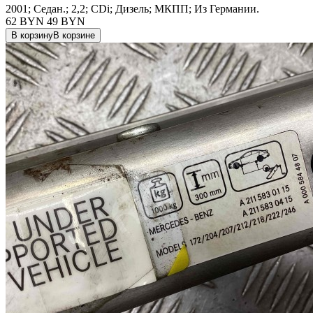
2001; Седан.; 2,2; CDi; Дизель; МКПП; Из Германии.
62 BYN
49
BYN
В корзину
В корзине