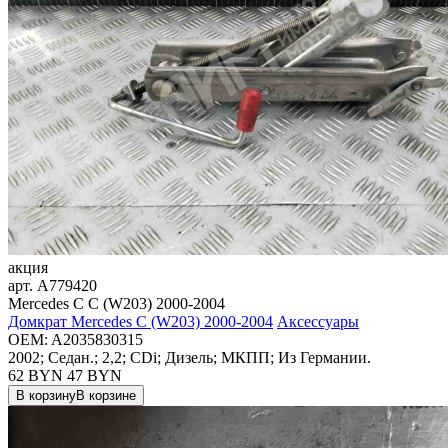
акция
арт.
A779420
Mercedes C C (W203) 2000-2004
Домкрат Mercedes C (W203) 2000-2004
Аксессуары
OEM:
A2035830315
2002; Седан.; 2,2; CDi; Дизель; МКПП; Из Германии.
62 BYN
47
BYN
В корзину
В корзине