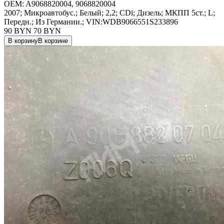
OEM:
A9068820004, 9068820004
2007; Микроавтобус.; Белый; 2,2; CDi; Дизель; МКПП 5ст.; L;
Передн.; Из Германии.; VIN:WDB9066551S233896
90 BYN
70
BYN
В корзину
В корзине