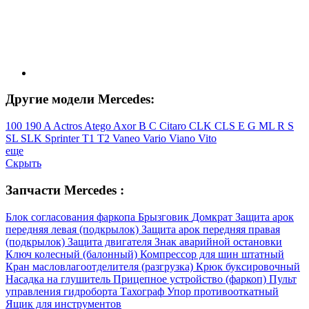
Другие модели Mercedes:
100
190
A
Actros
Atego
Axor
B
C
Citaro
CLK
CLS
E
G
ML
R
S
SL
SLK
Sprinter
T1
T2
Vaneo
Vario
Viano
Vito
еще
Скрыть
Запчасти Mercedes :
Блок согласования фаркопа
Брызговик
Домкрат
Защита арок
передняя левая (подкрылок)
Защита арок передняя правая
(подкрылок)
Защита двигателя
Знак аварийной остановки
Ключ колесный (балонный)
Компрессор для шин штатный
Кран масловлагоотделителя (разгрузка)
Крюк буксировочный
Насадка на глушитель
Прицепное устройство (фаркоп)
Пульт
управления гидроборта
Тахограф
Упор противооткатный
Ящик для инструментов