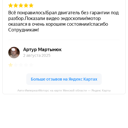
Авто-ИмпериалМоторс на карте Минской области — Яндекс Карты