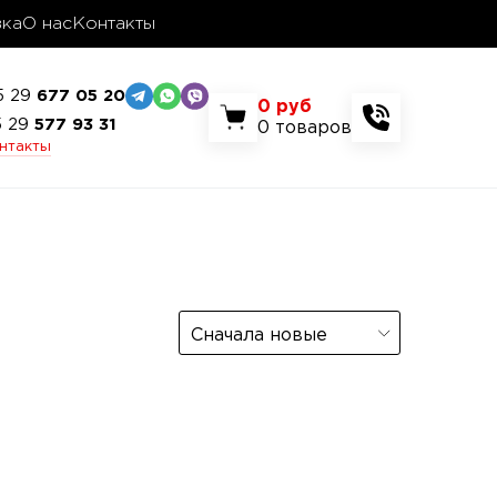
вка
О нас
Контакты
5 29
677 05 20
0
руб
5 29
577 93 31
0
товаров
онтакты
Сначала новые