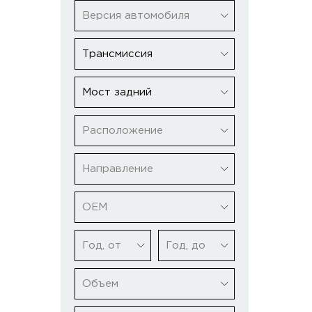
Версия автомобиля
Трансмиссия
Мост задний
Расположение
Направление
ОЕМ
Год, от
Год, до
Объем