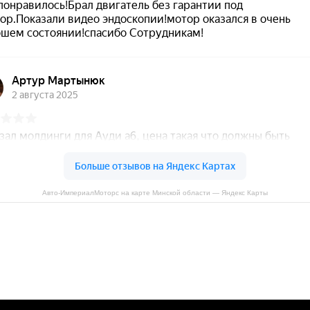
Авто-ИмпериалМоторс на карте Минской области — Яндекс Карты