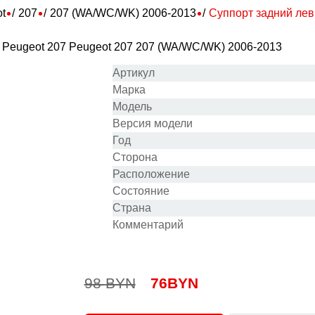
t
207
207 (WA/WC/WK) 2006-2013
Суппорт задний ле
 Peugeot 207
Peugeot 207 207 (WA/WC/WK) 2006-2013
Артикул
Марка
Модель
Версия модели
Год
Сторона
Расположение
Состояние
Cтрана
Комментарий
98
BYN
76
BYN