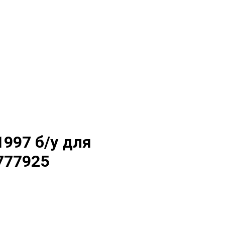
1997 б/у для
A777925