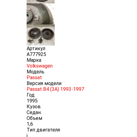
Артикул
A777925
Марка
Volkswagen
Модель
Passat
Версия модели
Passat B4 (3A) 1993-1997
Год
1995
Кузов
Седан.
Объем
1,6
Тип двигателя
i