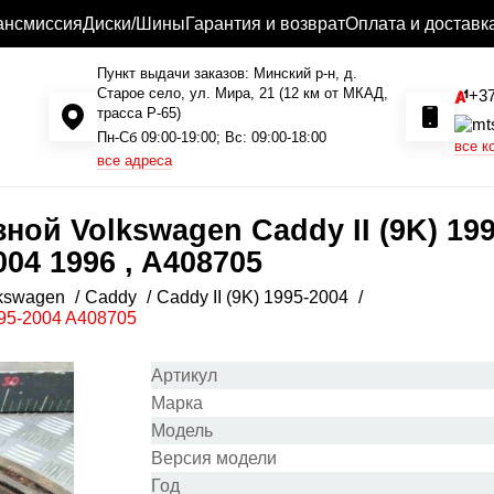
ансмиссия
Диски/Шины
Гарантия и возврат
Оплата и доставк
Пункт выдачи заказов: Минский р-н, д.
Старое село, ул. Мира, 21 (12 км от МКАД,
+37
трасса P-65)
Пн-Сб 09:00-19:00; Вс: 09:00-18:00
все к
все адреса
ой Volkswagen Caddy II (9K) 199
004 1996 , A408705
kswagen
Caddy
Caddy II (9K) 1995-2004
995-2004 A408705
Артикул
Марка
Модель
Версия модели
Год