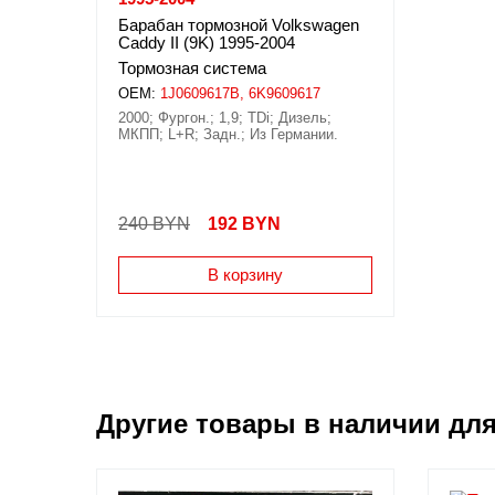
Барабан тормозной Volkswagen
Caddy II (9K) 1995-2004
Тормозная система
OEM:
1J0609617B, 6K9609617
2000; Фургон.; 1,9; TDi; Дизель;
МКПП; L+R; Задн.; Из Германии.
240 BYN
192
BYN
В корзину
Другие товары в наличии дл