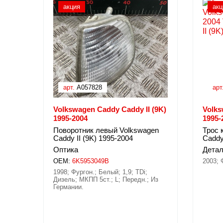
акция
акц
арт.
A057828
арт
Volkswagen Caddy Caddy II (9K)
Volks
1995-2004
1995-
Поворотник левый Volkswagen
Трос 
Caddy II (9K) 1995-2004
Caddy
Оптика
Детал
OEM:
6K5953049B
2003; 
1998; Фургон.; Белый; 1,9; TDi;
Дизель; МКПП 5ст.; L; Передн.; Из
Германии.