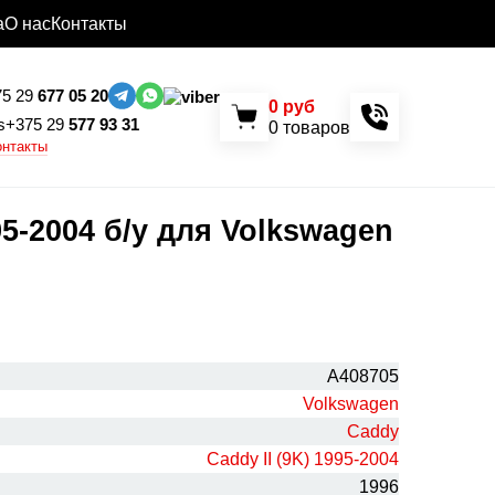
а
О нас
Контакты
5 29
677 05 20
0
руб
+375 29
577 93 31
0
товаров
онтакты
5-2004 б/у для Volkswagen
A408705
Volkswagen
Caddy
Caddy II (9K) 1995-2004
1996