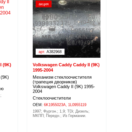
акция
арт.
A382968
I (9K)
Volkswagen Caddy Caddy II (9K)
1995-2004
 (9K)
Механизм стеклоочистителя
(трапеция дворников)
Volkswagen Caddy II (9K) 1995-
лю
2004
;
Стеклоочистители
OEM:
6K1955023A, 1L0955119
1997; Фургон.; 1,9; TDi; Дизель;
МКПП; Передн.; Из Германии.