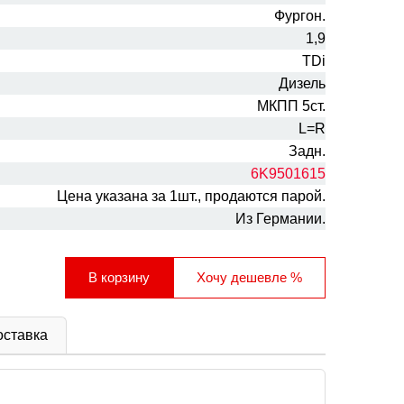
Фургон.
1,9
TDi
Дизель
МКПП 5ст.
L=R
Задн.
6K9501615
Цена указана за 1шт., продаются парой.
Из Германии.
В корзину
Хочу дешевле
%
оставка