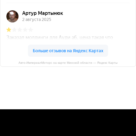
Авто-ИмпериалМоторс на карте Минской области — Яндекс Карты