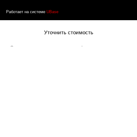
Работает на системе
UBase
Уточнить стоимость
Оставьте ваше имя и номер телефона и наш менеджер
перезвонит вам
Товар добавлен в корзину
Я даю согласие на обработку своих персональных данных в