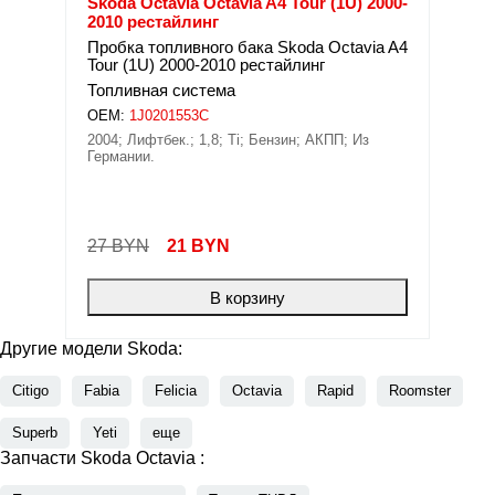
Skoda Octavia Octavia A4 Tour (1U) 2000-
2010 рестайлинг
Пробка топливного бака Skoda Octavia A4
Tour (1U) 2000-2010 рестайлинг
Топливная система
OEM:
1J0201553C
2004; Лифтбек.; 1,8; Ti; Бензин; АКПП; Из
Германии.
27 BYN
21
BYN
В корзину
Другие модели Skoda:
Citigo
Fabia
Felicia
Octavia
Rapid
Roomster
Superb
Yeti
еще
Запчасти Skoda Octavia :