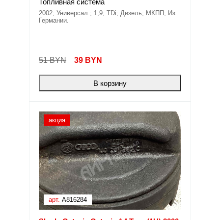
Топливная система
2002; Универсал.; 1,9; TDi; Дизель; МКПП; Из
Германии.
51 BYN
39
BYN
В корзину
акция
арт.
A816284