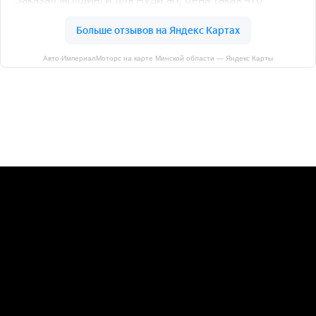
Авто-ИмпериалМоторс на карте Минской области — Яндекс Карты