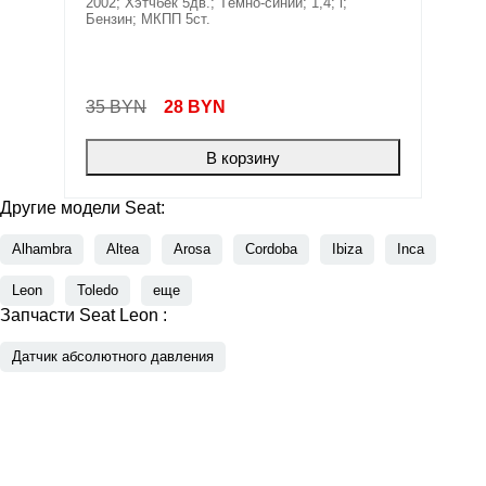
2002; Хэтчбек 5дв.; Тёмно-синий; 1,4; i;
Бензин; МКПП 5ст.
35 BYN
28
BYN
В корзину
Другие модели Seat:
Alhambra
Altea
Arosa
Cordoba
Ibiza
Inca
Leon
Toledo
еще
Запчасти Seat Leon :
Датчик абсолютного давления