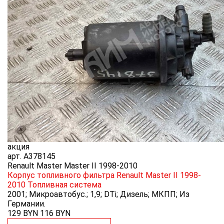
акция
арт.
A378145
Renault Master Master II 1998-2010
Корпус топливного фильтра Renault Master II 1998-
2010
Топливная система
2001; Микроавтобус.; 1,9; DTi; Дизель; МКПП; Из
Германии.
129 BYN
116
BYN