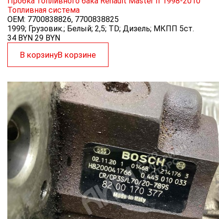
Пробка топливного бака Renault Master II 1998-2010
Топливная система
OEM:
7700838826, 7700838825
1999; Грузовик.; Белый; 2,5; TD; Дизель; МКПП 5ст.
34 BYN
29
BYN
В корзину
В корзине