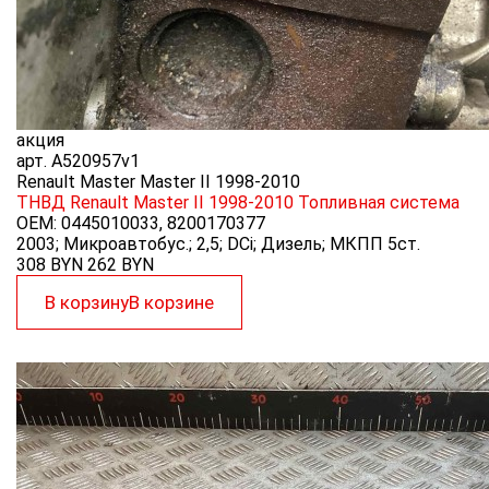
акция
арт.
A520957v1
Renault Master Master II 1998-2010
ТНВД Renault Master II 1998-2010
Топливная система
OEM:
0445010033, 8200170377
2003; Микроавтобус.; 2,5; DCi; Дизель; МКПП 5ст.
308 BYN
262
BYN
В корзину
В корзине