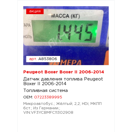
акция
арт.
A853806
Peugeot Boxer Boxer II 2006-2014
Датчик давления топлива Peugeot
Boxer II 2006-2014
Топливная система
OEM:
07223389995
Микроавтобус.; Жёлтый; 2,2; HDi; МКПП
6ст.; Из Германии.;
VIN:VF3YCBMFC11302908