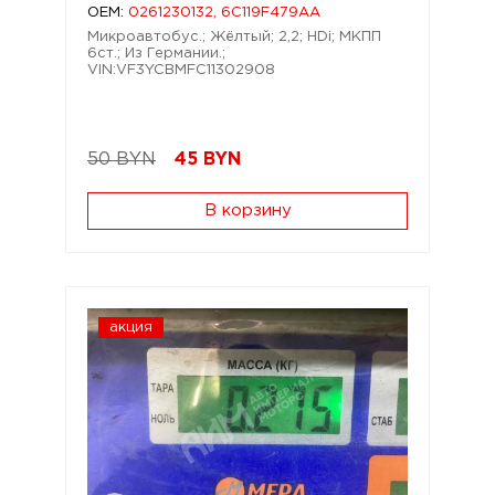
OEM:
0261230132, 6C119F479AA
Микроавтобус.; Жёлтый; 2,2; HDi; МКПП
6ст.; Из Германии.;
VIN:VF3YCBMFC11302908
50 BYN
45
BYN
В корзину
акция