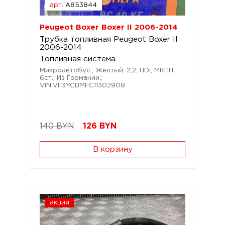
арт.
A853844
Peugeot Boxer Boxer II 2006-2014
Трубка топливная Peugeot Boxer II
2006-2014
Топливная система
Микроавтобус.; Жёлтый; 2,2; HDi; МКПП
6ст.; Из Германии.;
VIN:VF3YCBMFC11302908
140 BYN
126
BYN
В корзину
акция