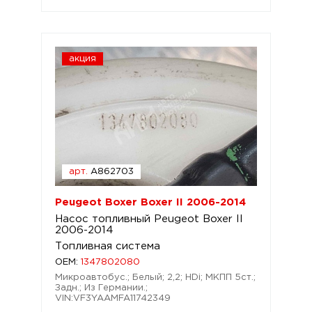
акция
арт.
A862703
Peugeot Boxer Boxer II 2006-2014
Насос топливный Peugeot Boxer II
2006-2014
Топливная система
OEM:
1347802080
Микроавтобус.; Белый; 2,2; HDi; МКПП 5ст.;
Задн.; Из Германии.;
VIN:VF3YAAMFA11742349