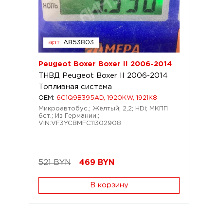
арт.
A853803
Peugeot Boxer Boxer II 2006-2014
ТНВД Peugeot Boxer II 2006-2014
Топливная система
OEM:
6C1Q9B395AD, 1920KW, 1921K8
Микроавтобус.; Жёлтый; 2,2; HDi; МКПП
6ст.; Из Германии.;
VIN:VF3YCBMFC11302908
521 BYN
469
BYN
В корзину