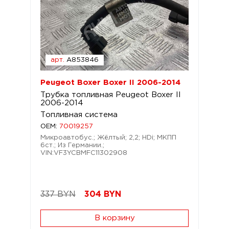
арт.
A853846
Peugeot Boxer Boxer II 2006-2014
Трубка топливная Peugeot Boxer II
2006-2014
Топливная система
OEM:
70019257
Микроавтобус.; Жёлтый; 2,2; HDi; МКПП
6ст.; Из Германии.;
VIN:VF3YCBMFC11302908
337 BYN
304
BYN
В корзину