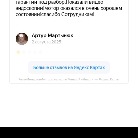
Авто-ИмпериалМоторс на карте Минской области — Яндекс Карты