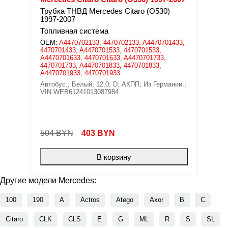
Трубка ТНВД Mercedes Citaro (O530)
1997-2007
Топливная система
OEM:
A4470702133, 4470702133, A4470701433,
4470701433, A4470701533, 4470701533,
A4470701633, 4470701633, A4470701733,
4470701733, A4470701833, 4470701833,
A4470701933, 4470701933
Автобус.; Белый; 12,0; D; АКПП; Из Германии.;
VIN:WEB61241013087984
504 BYN
403
BYN
В корзину
Другие модели Mercedes:
100
190
A
Actros
Atego
Axor
B
C
Citaro
CLK
CLS
E
G
ML
R
S
SL