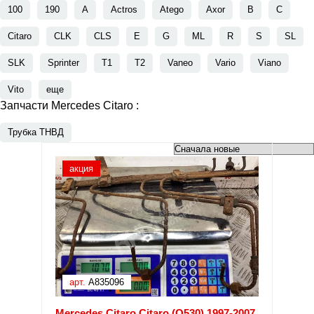
100
190
A
Actros
Atego
Axor
B
C
Citaro
CLK
CLS
E
G
ML
R
S
SL
SLK
Sprinter
T1
T2
Vaneo
Vario
Viano
Vito
еще
Запчасти Mercedes Citaro :
Трубка ТНВД
акция
арт.
A835096
Mercedes Citaro Citaro (O530) 1997-2007