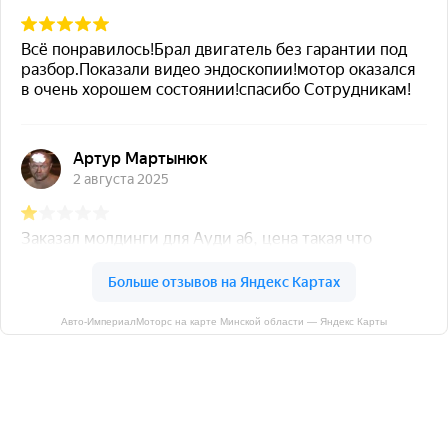
Авто-ИмпериалМоторс на карте Минской области — Яндекс Карты