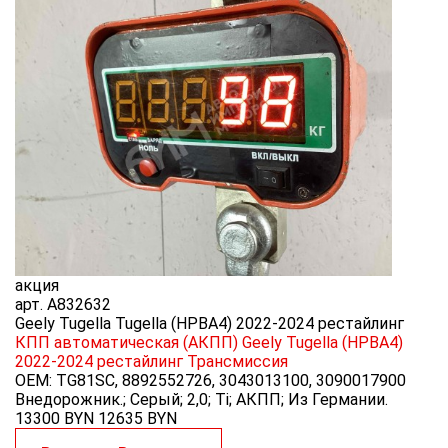
акция
арт.
A832632
Geely Tugella Tugella (HPBA4) 2022-2024 рестайлинг
КПП автоматическая (АКПП) Geely Tugella (HPBA4)
2022-2024 рестайлинг
Трансмиссия
OEM:
TG81SC, 8892552726, 3043013100, 3090017900
Внедорожник.; Серый; 2,0; Ti; АКПП; Из Германии.
13300 BYN
12635
BYN