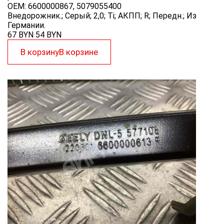
OEM:
6600000867, 5079055400
Внедорожник.; Серый; 2,0; Ti; АКПП; R; Передн.; Из
Германии.
67 BYN
54
BYN
В корзину
В корзине