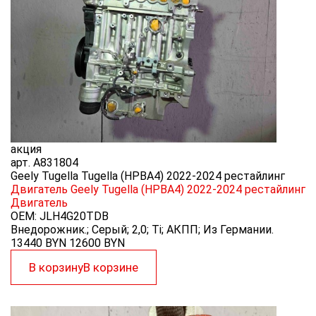
акция
арт.
A831804
Geely Tugella Tugella (HPBA4) 2022-2024 рестайлинг
Двигатель Geely Tugella (HPBA4) 2022-2024 рестайлинг
Двигатель
OEM:
JLH4G20TDB
Внедорожник.; Серый; 2,0; Ti; АКПП; Из Германии.
13440 BYN
12600
BYN
В корзину
В корзине