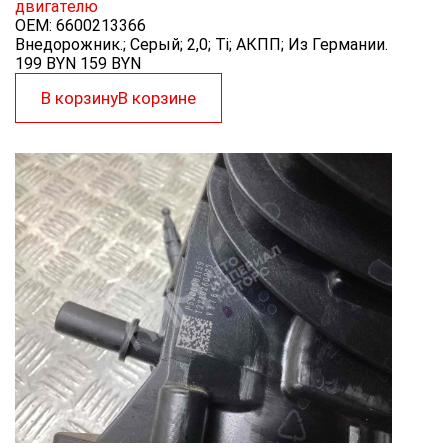
двигателю
OEM:
6600213366
Внедорожник.; Серый; 2,0; Ti; АКПП; Из Германии.
199 BYN
159
BYN
В корзину
В корзине