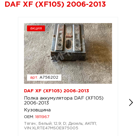
DAF XF (XF105) 2006-2013
акция
арт.
A756202
DAF XF (XF105) 2006-2013
Полка аккумулятора DAF (XF105)
2006-2013
Кузовщина
OEM:
1811967
Тягач.; Белый; 12,9; D; Дизель; АКПП;
VIN:XLRTE47MSOE975005