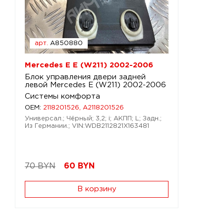
арт.
A850880
Mercedes E E (W211) 2002-2006
Блок управления двери задней
левой Mercedes E (W211) 2002-2006
Системы комфорта
OEM:
2118201526, A2118201526
Универсал.; Чёрный; 3,2; i; АКПП; L; Задн.;
Из Германии.; VIN:WDB2112821X163481
70 BYN
60
BYN
В корзину