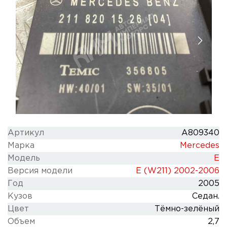
Артикул
A809340
Марка
Mercedes
Модель
E
Версия модели
E (W211) 2002-2006
Год
2005
Кузов
Седан.
Цвет
Тёмно-зелёный
Объем
2,7