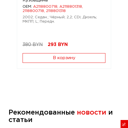
Кузовщина
OEM:
A2118800718, A2118801318,
2118800718, 2118801318
2002; Седан.; Чёрный; 2,2; CDi; Дизель;
МКПП; L; Передн.
380 BYN
293
BYN
В корзину
Рекомендованные
новости
и
статьи
%