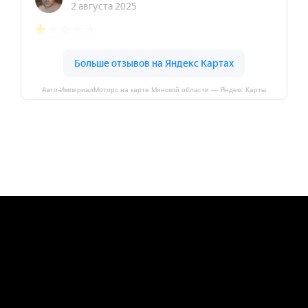
Авто-ИмпериалМоторс на карте Минской области — Яндекс Карты