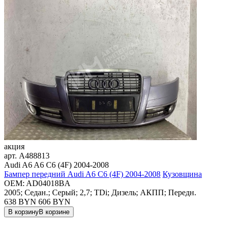
акция
арт.
A488813
Audi A6 A6 C6 (4F) 2004-2008
Бампер передний Audi A6 C6 (4F) 2004-2008
Кузовщина
OEM:
AD04018BA
2005; Седан.; Серый; 2,7; TDi; Дизель; АКПП; Передн.
638 BYN
606
BYN
В корзину
В корзине