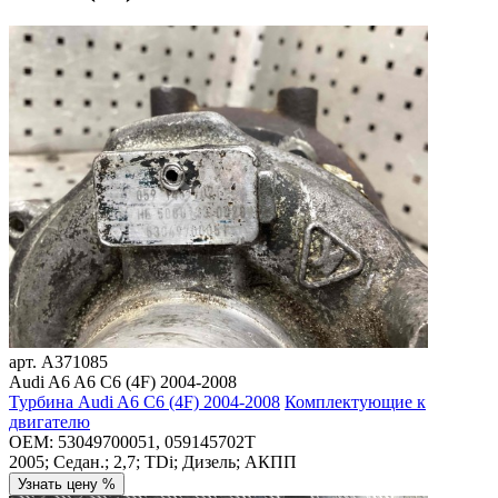
арт.
A371085
Audi A6 A6 C6 (4F) 2004-2008
Турбина Audi A6 C6 (4F) 2004-2008
Комплектующие к
двигателю
OEM:
53049700051, 059145702T
2005; Седан.; 2,7; TDi; Дизель; АКПП
Узнать цену %