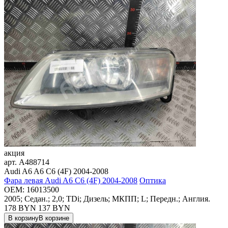
акция
арт.
A488714
Audi A6 A6 C6 (4F) 2004-2008
Фара левая Audi A6 C6 (4F) 2004-2008
Оптика
OEM:
16013500
2005; Седан.; 2,0; TDi; Дизель; МКПП; L; Передн.; Англия.
178 BYN
137
BYN
В корзину
В корзине