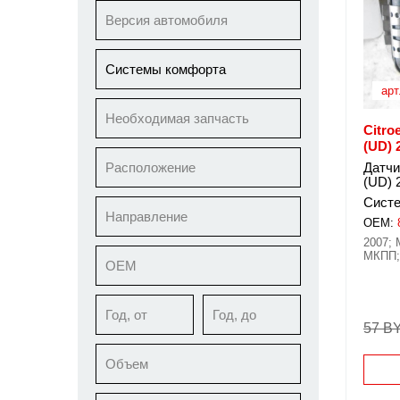
Версия автомобиля
Системы комфорта
арт
Необходимая запчасть
Citro
(UD) 
Расположение
Датчи
(UD) 
Сист
Направление
OEM:
2007; 
МКПП; 
ОЕМ
Год, от
Год, до
57 B
Объем