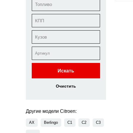
Топливо
КПП
Кузов
Искать
Очистить
Другие модели Citroen:
AX
Berlingo
C1
C2
C3