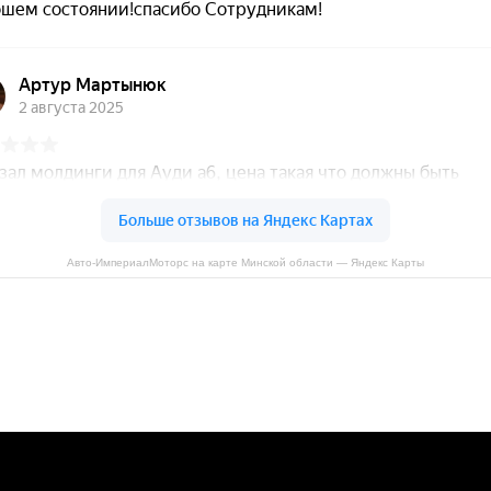
Авто-ИмпериалМоторс на карте Минской области — Яндекс Карты