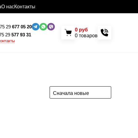
а
О нас
Контакты
75 29
677 05 20
0
руб
75 29
577 93 31
0
товаров
контакты
Сначала новые