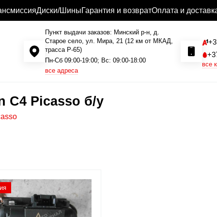
ансмиссия
Диски/Шины
Гарантия и возврат
Оплата и доставк
Пункт выдачи заказов: Минский р-н, д.
Старое село, ул. Мира, 21 (12 км от МКАД,
+3
трасса P-65)
+3
Пн-Сб 09:00-19:00; Вс: 09:00-18:00
все 
все адреса
 C4 Picasso б/у
casso
ия