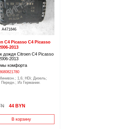
.
A471846
en C4 Picasso C4 Picasso
2006-2013
к дождя Citroen C4 Picasso
2006-2013
емы комфорта
8680821780
Минивэн.; 1,6; HDi; Дизель;
Передн.; Из Германии.
YN
44
BYN
В корзину