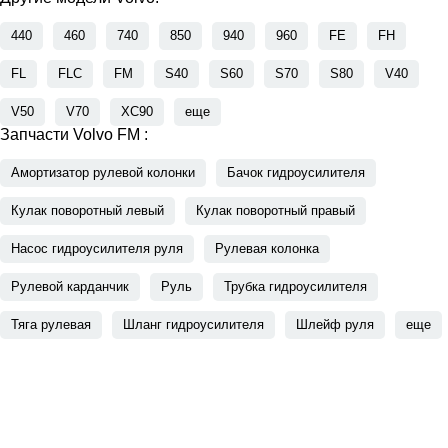
440
460
740
850
940
960
FE
FH
FL
FLC
FM
S40
S60
S70
S80
V40
V50
V70
XC90
еще
Запчасти Volvo FM :
Амортизатор рулевой колонки
Бачок гидроусилителя
Кулак поворотный левый
Кулак поворотный правый
Насос гидроусилителя руля
Рулевая колонка
Рулевой карданчик
Руль
Трубка гидроусилителя
Тяга рулевая
Шланг гидроусилителя
Шлейф руля
еще