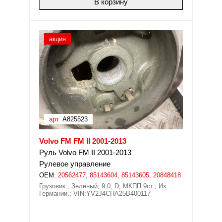
В корзину
акция
арт.
A825523
Volvo FM FM II 2001-2013
Руль Volvo FM II 2001-2013
Рулевое управление
OEM:
20562477, 85143604, 85143605, 20848418
Грузовик.; Зелёный; 9,0; D; МКПП 9ст.; Из
Германии.; VIN:YV2J4CHA25B400117