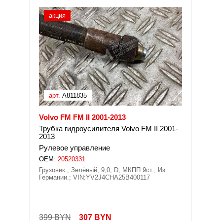
акция
арт.
A811835
Volvo FM FM II 2001-2013
Трубка гидроусилителя Volvo FM II 2001-
2013
Рулевое управление
OEM:
20520331
Грузовик.; Зелёный; 9,0; D; МКПП 9ст.; Из
Германии.; VIN:YV2J4CHA25B400117
399 BYN
307
BYN