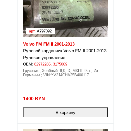
арт.
A797092
Volvo FM FM II 2001-2013
Рулевой карданчик Volvo FM II 2001-2013
Рулевое управление
OEM:
82972285, 3175069
Грузовик.; Зелёный; 9,0; D; МКПП 9ст.; Из
Германии.; VIN:YV2J4CHA25B400117
1400
BYN
В корзину