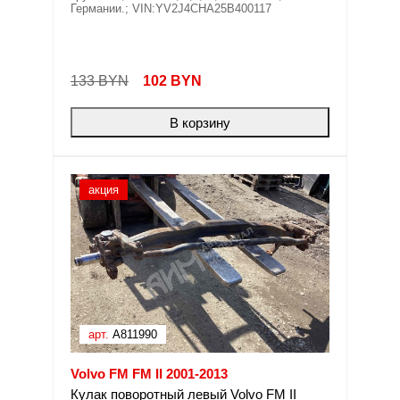
Германии.; VIN:YV2J4CHA25B400117
133 BYN
102
BYN
В корзину
акция
арт.
A811990
Volvo FM FM II 2001-2013
Кулак поворотный левый Volvo FM II