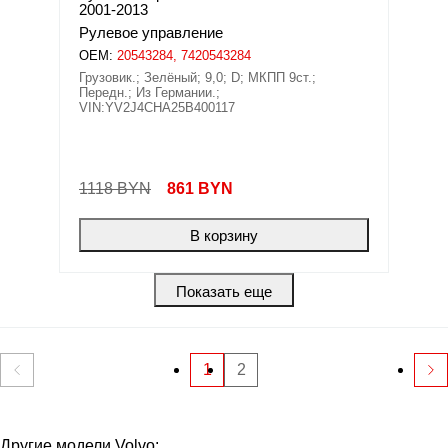
2001-2013
Рулевое управление
OEM:
20543284, 7420543284
Грузовик.; Зелёный; 9,0; D; МКПП 9ст.;
Передн.; Из Германии.;
VIN:YV2J4CHA25B400117
1118 BYN
861
BYN
В корзину
Показать еще
1
2
Другие модели Volvo: