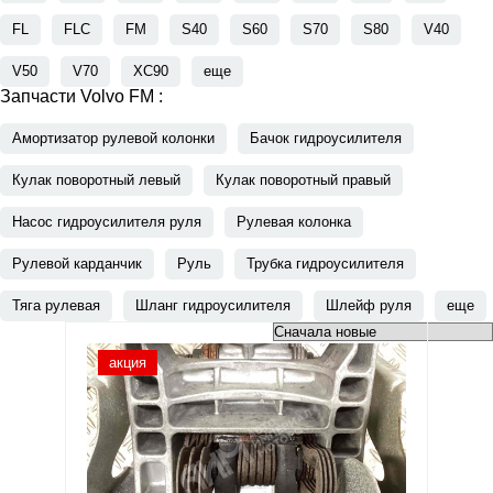
FL
FLC
FM
S40
S60
S70
S80
V40
V50
V70
XC90
еще
Запчасти Volvo FM :
Амортизатор рулевой колонки
Бачок гидроусилителя
Кулак поворотный левый
Кулак поворотный правый
Насос гидроусилителя руля
Рулевая колонка
Рулевой карданчик
Руль
Трубка гидроусилителя
Тяга рулевая
Шланг гидроусилителя
Шлейф руля
еще
акция