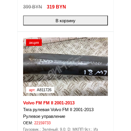
399 BYN
319
BYN
В корзину
акция
арт.
A811726
Volvo FM FM II 2001-2013
Тяга рулевая Volvo FM II 2001-2013
Рулевое управление
OEM:
22159733
Грузовик.; Зелёный; 9,0; D; МКПП 9ст.; Из