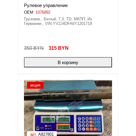
Рулевое управление
OEM:
1076892
Грузовик.; Белый; 7,3; TD; МКПП; Из
Германии.; VIN:YV2J4DFA6Y1201719
350 BYN
315
BYN
В корзину
акция
арт.
A827801