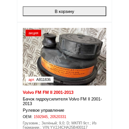
В корзину
акция
арт.
A811836
Volvo FM FM II 2001-2013
Бачок гидроусилителя Volvo FM II 2001-
2013
Рулевое управление
OEM:
1592945, 20520331
Грузовик.; Зелёный; 9,0; D; МКПП 9ст.; Из
Германии.; VIN:YV2J4CHA25B400117