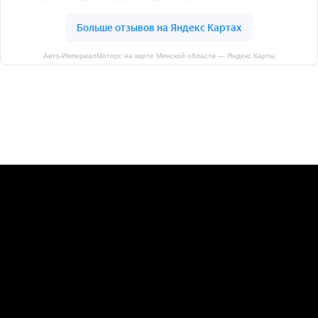
Авто-ИмпериалМоторс на карте Минской области — Яндекс Карты