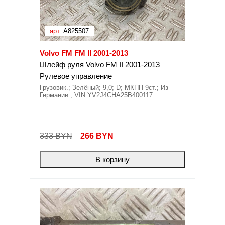
арт.
A825507
Volvo FM FM II 2001-2013
Шлейф руля Volvo FM II 2001-2013
Рулевое управление
Грузовик.; Зелёный; 9,0; D; МКПП 9ст.; Из
Германии.; VIN:YV2J4CHA25B400117
333 BYN
266
BYN
В корзину