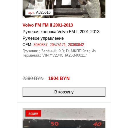
арт.
A825616
Volvo FM FM II 2001-2013
Рулевая колонка Volvo FM II 2001-2013
Рулевое управление
OEM:
3980337, 20575171, 20360842
Грузовик.; Зелёный; 9,0; D; МКПП 9ст.; Из
Германии.; VIN:YV2J4CHA25B400117
2380 BYN
1904
BYN
В корзину
акция