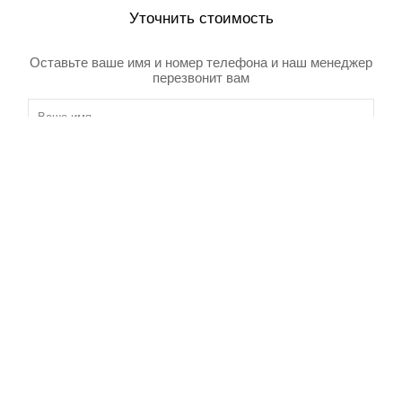
Уточнить стоимость
Оставьте ваше имя и номер телефона и наш менеджер
перезвонит вам
Товар добавлен в корзину
Я даю согласие на обработку своих персональных данных в
соответсвии с
Политикой в отношении обработки персональных данных
и
Пользовательским соглашением
Отправить