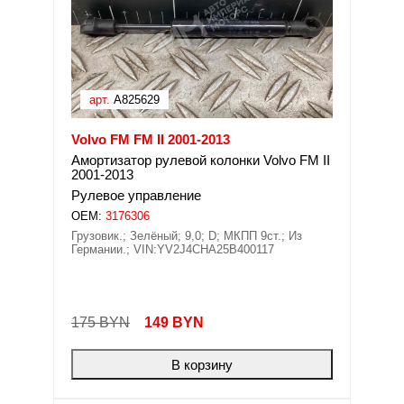
арт.
A825629
Volvo FM FM II 2001-2013
Амортизатор рулевой колонки Volvo FM II
2001-2013
Рулевое управление
OEM:
3176306
Грузовик.; Зелёный; 9,0; D; МКПП 9ст.; Из
Германии.; VIN:YV2J4CHA25B400117
175 BYN
149
BYN
В корзину