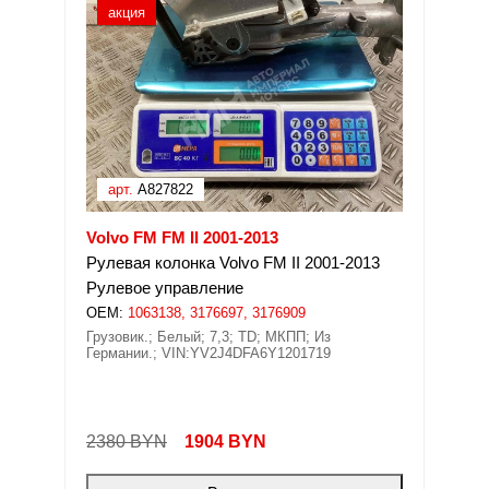
акция
арт.
A827822
Volvo FM FM II 2001-2013
Рулевая колонка Volvo FM II 2001-2013
Рулевое управление
OEM:
1063138, 3176697, 3176909
Грузовик.; Белый; 7,3; TD; МКПП; Из
Германии.; VIN:YV2J4DFA6Y1201719
2380 BYN
1904
BYN