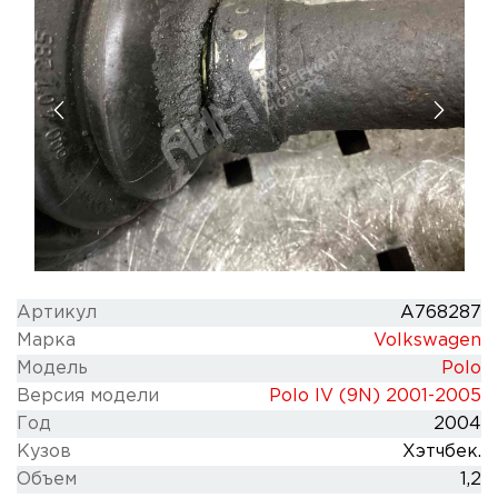
Артикул
A768287
Марка
Volkswagen
Модель
Polo
Версия модели
Polo IV (9N) 2001-2005
Год
2004
Кузов
Хэтчбек.
Объем
1,2