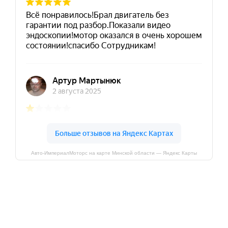
Авто-ИмпериалМоторс на карте Минской области — Яндекс Карты