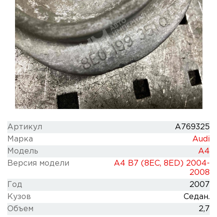
Артикул
A769325
Марка
Audi
Модель
A4
Версия модели
A4 B7 (8EC, 8ED) 2004-
2008
Год
2007
Кузов
Седан.
Объем
2,7