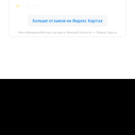
Авто-ИмпериалМоторс на карте Минской области — Яндекс Карты