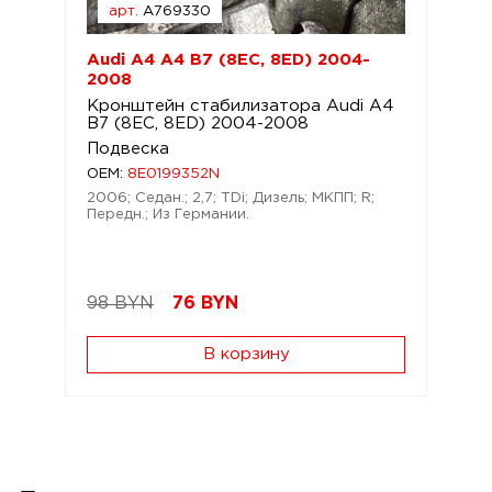
арт.
A769330
Audi A4 A4 B7 (8EC, 8ED) 2004-
2008
Кронштейн стабилизатора Audi A4
B7 (8EC, 8ED) 2004-2008
Подвеска
OEM:
8E0199352N
2006; Седан.; 2,7; TDi; Дизель; МКПП; R;
Передн.; Из Германии.
98 BYN
76
BYN
В корзину