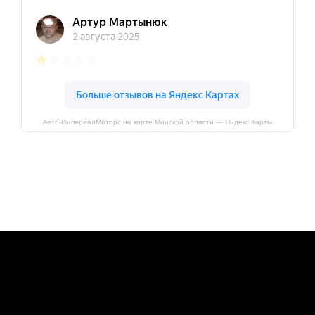
Авто-ИмпериалМоторс на карте Минской области — Яндекс Карты